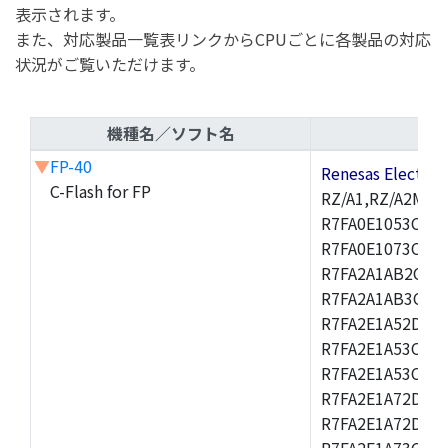
表示されます。
また、対応製品一覧表リンクからCPUごとに各製品の対応
状況がご覧いただけます。
機種名／ソフト名
▼
FP-40
Renesas Electr
C-Flash for FP
RZ/A1,RZ/A2M,R
R7FA0E1053CNK,
R7FA0E1073CNH,
R7FA2A1AB2CBT,
R7FA2A1AB3CNF,
R7FA2E1A52DLM
R7FA2E1A53CFJ,
R7FA2E1A53CNH,
R7FA2E1A72DFK,
R7FA2E1A72DNB
R7FA2E1A73CDA,