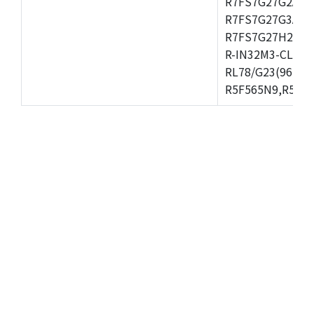
R7FS7G27G2A01
R7FS7G27G3A01
R7FS7G27H2A01
R-IN32M3-CL,R-
RL78/G23(96KB)
R5F565N9,R5F56