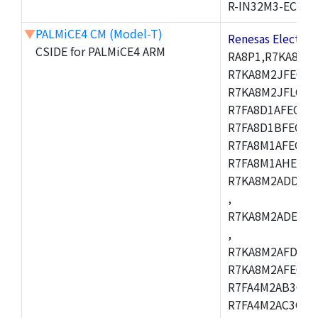
R-IN32M3-EC
▼
PALMiCE4 CM (Model-T)
Renesas Electr
CSIDE for PALMiCE4 ARM
RA8P1,R7KA8M2
R7KA8M2JFECAB
R7KA8M2JFLCAC
R7FA8D1AFECBD
R7FA8D1BFECBD
R7FA8M1AFECBD
R7FA8M1AHECBD
R7KA8M2ADDCAB
,
R7KA8M2ADECHC
,
R7KA8M2AFDCAC
R7KA8M2AFECHC
R7FA4M2AB3CFL
R7FA4M2AC3CFL