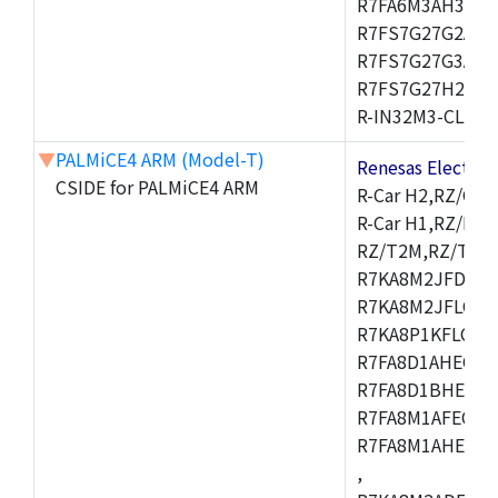
R7FA6M3AH3CFP
R7FS7G27G2A01
R7FS7G27G3A01
R7FS7G27H2A01
R-IN32M3-CL,R-I
▼
PALMiCE4 ARM (Model-T)
Renesas Electr
CSIDE for PALMiCE4 ARM
R-Car H2,RZ/G1M
R-Car H1,RZ/N1D
RZ/T2M,RZ/T1,
R7KA8M2JFDCAM
R7KA8M2JFLCAB
R7KA8P1KFLCAC
R7FA8D1AHECFC
R7FA8D1BHECFC
R7FA8M1AFECFP
R7FA8M1AHECFP
,