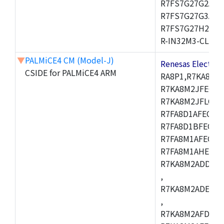
R7FS7G27G2A01
R7FS7G27G3A01
R7FS7G27H2A01
R-IN32M3-CL,R-I
▼
PALMiCE4 CM (Model-J)
Renesas Electr
CSIDE for PALMiCE4 ARM
RA8P1,R7KA8M2
R7KA8M2JFECAB
R7KA8M2JFLCAC
R7FA8D1AFECBD
R7FA8D1BFECBD
R7FA8M1AFECBD
R7FA8M1AHECBD
R7KA8M2ADDCAB
,
R7KA8M2ADECHC
,
R7KA8M2AFDCAC