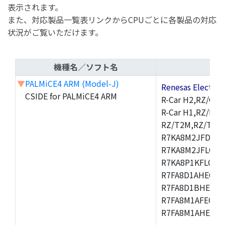
表示されます。
また、対応製品一覧表リンクからCPUごとに各製品の対応
状況がご覧いただけます。
機種名／ソフト名
▼
PALMiCE4 ARM (Model-J)
Renesas Electr
CSIDE for PALMiCE4 ARM
R-Car H2,RZ/G1M
R-Car H1,RZ/N1D
RZ/T2M,RZ/T1,
R7KA8M2JFDCAM
R7KA8M2JFLCAB
R7KA8P1KFLCAC
R7FA8D1AHECFC
R7FA8D1BHECFC
R7FA8M1AFECFP
R7FA8M1AHECFP
,