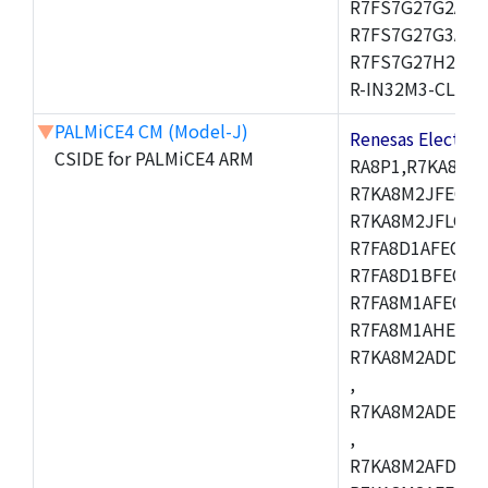
R7FS7G27G2A01
R7FS7G27G3A01
R7FS7G27H2A01
R-IN32M3-CL,R-I
▼
PALMiCE4 CM (Model-J)
Renesas Electr
CSIDE for PALMiCE4 ARM
RA8P1,R7KA8M2
R7KA8M2JFECAB
R7KA8M2JFLCAC
R7FA8D1AFECBD
R7FA8D1BFECBD
R7FA8M1AFECBD
R7FA8M1AHECBD
R7KA8M2ADDCAB
,
R7KA8M2ADECHC
,
R7KA8M2AFDCAC