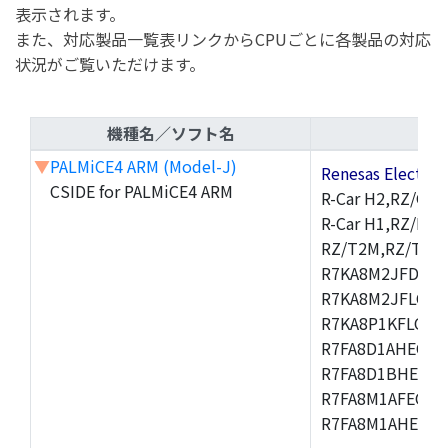
表示されます。
また、対応製品一覧表リンクからCPUごとに各製品の対応
状況がご覧いただけます。
機種名／ソフト名
▼
PALMiCE4 ARM (Model-J)
Renesas Electr
CSIDE for PALMiCE4 ARM
R-Car H2,RZ/G1M
R-Car H1,RZ/N1D
RZ/T2M,RZ/T1,
R7KA8M2JFDCAM
R7KA8M2JFLCAB
R7KA8P1KFLCAC
R7FA8D1AHECFC
R7FA8D1BHECFC
R7FA8M1AFECFP
R7FA8M1AHECFP
,