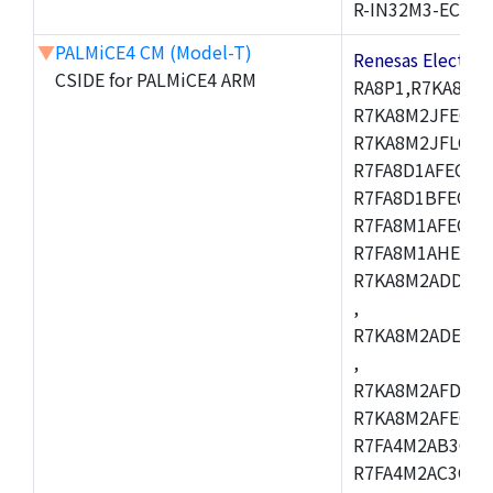
R-IN32M3-EC
▼
PALMiCE4 CM (Model-T)
Renesas Electr
CSIDE for PALMiCE4 ARM
RA8P1,R7KA8M2
R7KA8M2JFECAB
R7KA8M2JFLCAC
R7FA8D1AFECBD
R7FA8D1BFECBD
R7FA8M1AFECBD
R7FA8M1AHECBD
R7KA8M2ADDCAB
,
R7KA8M2ADECHC
,
R7KA8M2AFDCAC
R7KA8M2AFECHC
R7FA4M2AB3CFL
R7FA4M2AC3CFL