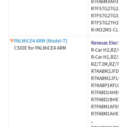
R7FA6M3AH3CFP
R7FS7G27G2A01
R7FS7G27G3A01
R7FS7G27H2A01
R-IN32M3-CL,R-I
▼
PALMiCE4 ARM (Model-T)
Renesas Electr
CSIDE for PALMiCE4 ARM
R-Car H2,RZ/G1M
R-Car H1,RZ/N1D
RZ/T2M,RZ/T1,
R7KA8M2JFDCAM
R7KA8M2JFLCAB
R7KA8P1KFLCAC
R7FA8D1AHECFC
R7FA8D1BHECFC
R7FA8M1AFECFP
R7FA8M1AHECFP
,