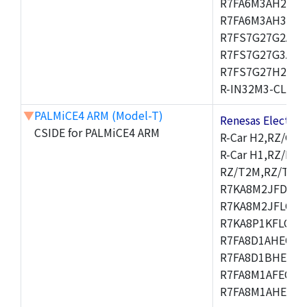
R7FA6M3AH2CBG
R7FA6M3AH3CFP
R7FS7G27G2A01
R7FS7G27G3A01
R7FS7G27H2A01
R-IN32M3-CL,R-I
▼
PALMiCE4 ARM (Model-T)
Renesas Electr
CSIDE for PALMiCE4 ARM
R-Car H2,RZ/G1M
R-Car H1,RZ/N1D
RZ/T2M,RZ/T1,
R7KA8M2JFDCAM
R7KA8M2JFLCAB
R7KA8P1KFLCAC
R7FA8D1AHECFC
R7FA8D1BHECFC
R7FA8M1AFECFP
R7FA8M1AHECFP