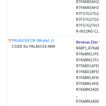
R7FA6M3AH2CBG
R7FA6M3AH3CFP
R7FS7G27G2A01
R7FS7G27G3A01
R7FS7G27H2A01
R-IN32M3-CL,R-I
▼
PALMiCE4 CM (Model-J)
Renesas Electr
CSIDE for PALMiCE4 ARM
RA8P1,R7KA8M2
R7KA8M2JFECAB
R7KA8M2JFLCAC
R7FA8D1AFECBD
R7FA8D1BFECBD
R7FA8M1AFECBD
R7FA8M1AHECBD
R7KA8M2ADDCAB
,
R7KA8M2ADECHC