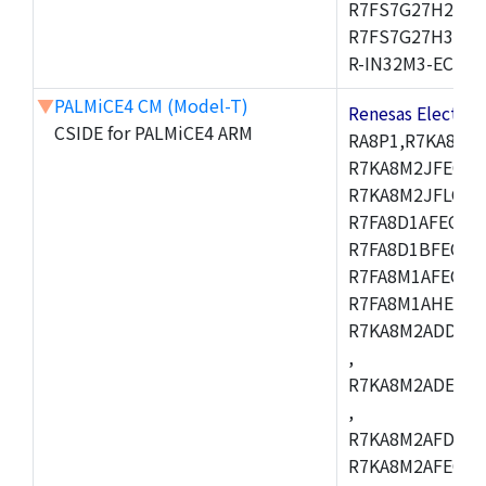
R7FS7G27H2A01
R7FS7G27H3A01
R-IN32M3-EC
▼
PALMiCE4 CM (Model-T)
Renesas Electr
CSIDE for PALMiCE4 ARM
RA8P1,R7KA8M2
R7KA8M2JFECAB
R7KA8M2JFLCAC
R7FA8D1AFECBD
R7FA8D1BFECBD
R7FA8M1AFECBD
R7FA8M1AHECBD
R7KA8M2ADDCAB
,
R7KA8M2ADECHC
,
R7KA8M2AFDCAC
R7KA8M2AFECHC