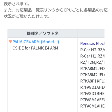
表示されます。
また、対応製品一覧表リンクからCPUごとに各製品の対応
状況がご覧いただけます。
機種名／ソフト名
▼
PALMiCE4 ARM (Model-J)
Renesas Electr
CSIDE for PALMiCE4 ARM
R-Car H2,RZ/G1M
R-Car H1,RZ/N1D
RZ/T2M,RZ/T1,
R7KA8M2JFDCAM
R7KA8M2JFLCAB
R7KA8P1KFLCAC
R7FA8D1AHECFC
R7FA8D1BHECFC
R7FA8M1AFECFP
R7FA8M1AHECFP
,