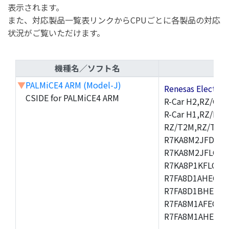
表示されます。
また、対応製品一覧表リンクからCPUごとに各製品の対応
状況がご覧いただけます。
機種名／ソフト名
▼
PALMiCE4 ARM (Model-J)
Renesas Electr
CSIDE for PALMiCE4 ARM
R-Car H2,RZ/G1M
R-Car H1,RZ/N1D
RZ/T2M,RZ/T1,
R7KA8M2JFDCAM
R7KA8M2JFLCAB
R7KA8P1KFLCAC
R7FA8D1AHECFC
R7FA8D1BHECFC
R7FA8M1AFECFP
R7FA8M1AHECFP
,