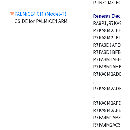
R-IN32M3-EC
▼
PALMiCE4 CM (Model-T)
Renesas Electr
CSIDE for PALMiCE4 ARM
RA8P1,R7KA8M2
R7KA8M2JFECAB
R7KA8M2JFLCAC
R7FA8D1AFECBD
R7FA8D1BFECBD
R7FA8M1AFECBD
R7FA8M1AHECBD
R7KA8M2ADDCAB
,
R7KA8M2ADECHC
,
R7KA8M2AFDCAC
R7KA8M2AFECHC
R7FA4M2AB3CFL
R7FA4M2AC3CFL