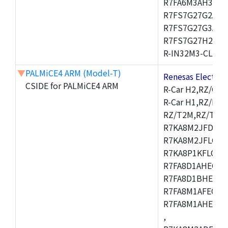
R7FA6M3AH3CFP
R7FS7G27G2A01
R7FS7G27G3A01
R7FS7G27H2A01
R-IN32M3-CL,R-I
▼
PALMiCE4 ARM (Model-T)
Renesas Electr
CSIDE for PALMiCE4 ARM
R-Car H2,RZ/G1M
R-Car H1,RZ/N1D
RZ/T2M,RZ/T1,
R7KA8M2JFDCAM
R7KA8M2JFLCAB
R7KA8P1KFLCAC
R7FA8D1AHECFC
R7FA8D1BHECFC
R7FA8M1AFECFP
R7FA8M1AHECFP
,