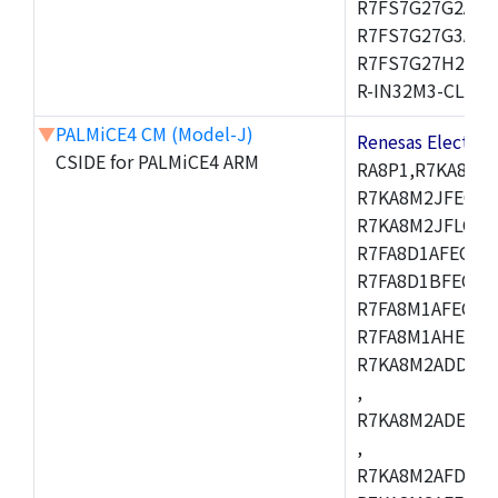
R7FS7G27G2A01
R7FS7G27G3A01
R7FS7G27H2A01
R-IN32M3-CL,R-I
▼
PALMiCE4 CM (Model-J)
Renesas Electr
CSIDE for PALMiCE4 ARM
RA8P1,R7KA8M2
R7KA8M2JFECAB
R7KA8M2JFLCAC
R7FA8D1AFECBD
R7FA8D1BFECBD
R7FA8M1AFECBD
R7FA8M1AHECBD
R7KA8M2ADDCAB
,
R7KA8M2ADECHC
,
R7KA8M2AFDCAC