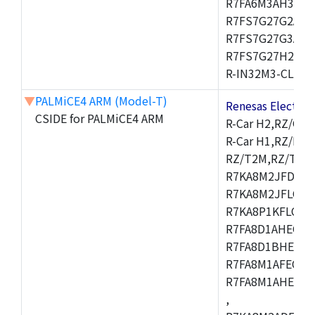
R7FA6M3AH3CFP
R7FS7G27G2A01
R7FS7G27G3A01
R7FS7G27H2A01
R-IN32M3-CL,R-I
▼
PALMiCE4 ARM (Model-T)
Renesas Electr
CSIDE for PALMiCE4 ARM
R-Car H2,RZ/G1M
R-Car H1,RZ/N1D
RZ/T2M,RZ/T1,
R7KA8M2JFDCAM
R7KA8M2JFLCAB
R7KA8P1KFLCAC
R7FA8D1AHECFC
R7FA8D1BHECFC
R7FA8M1AFECFP
R7FA8M1AHECFP
,