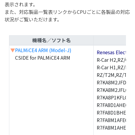
表示されます。
また、対応製品一覧表リンクからCPUごとに各製品の対応
状況がご覧いただけます。
機種名／ソフト名
▼
PALMiCE4 ARM (Model-J)
Renesas Electr
CSIDE for PALMiCE4 ARM
R-Car H2,RZ/G1M
R-Car H1,RZ/N1D
RZ/T2M,RZ/T1,
R7KA8M2JFDCAM
R7KA8M2JFLCAB
R7KA8P1KFLCAC
R7FA8D1AHECFC
R7FA8D1BHECFC
R7FA8M1AFECFP
R7FA8M1AHECFP
,