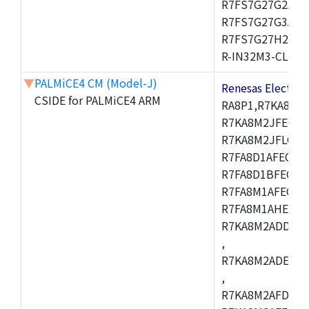
R7FS7G27G2A01
R7FS7G27G3A01
R7FS7G27H2A01
R-IN32M3-CL,R-I
▼
PALMiCE4 CM (Model-J)
Renesas Electr
CSIDE for PALMiCE4 ARM
RA8P1,R7KA8M2
R7KA8M2JFECAB
R7KA8M2JFLCAC
R7FA8D1AFECBD
R7FA8D1BFECBD
R7FA8M1AFECBD
R7FA8M1AHECBD
R7KA8M2ADDCAB
,
R7KA8M2ADECHC
,
R7KA8M2AFDCAC