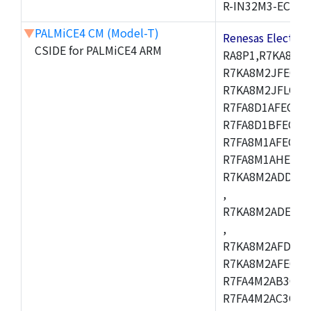
R-IN32M3-EC
▼
PALMiCE4 CM (Model-T)
Renesas Electr
CSIDE for PALMiCE4 ARM
RA8P1,R7KA8M2
R7KA8M2JFECAB
R7KA8M2JFLCAC
R7FA8D1AFECBD
R7FA8D1BFECBD
R7FA8M1AFECBD
R7FA8M1AHECBD
R7KA8M2ADDCAB
,
R7KA8M2ADECHC
,
R7KA8M2AFDCAC
R7KA8M2AFECHC
R7FA4M2AB3CFL
R7FA4M2AC3CFL