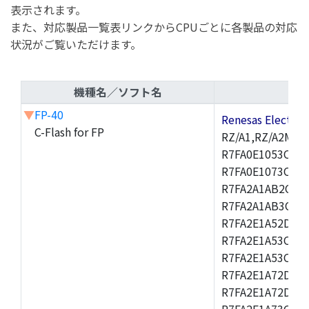
表示されます。
また、対応製品一覧表リンクからCPUごとに各製品の対応
状況がご覧いただけます。
機種名／ソフト名
▼
FP-40
Renesas Electr
C-Flash for FP
RZ/A1,RZ/A2M,R
R7FA0E1053CNK,
R7FA0E1073CNH,
R7FA2A1AB2CBT,
R7FA2A1AB3CNF,
R7FA2E1A52DLM
R7FA2E1A53CFJ,
R7FA2E1A53CNH,
R7FA2E1A72DFK,
R7FA2E1A72DNB
R7FA2E1A73CDA,