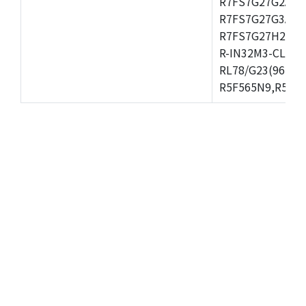
R7FS7G27G2A01
R7FS7G27G3A01
R7FS7G27H2A01
R-IN32M3-CL,R-
RL78/G23(96KB)
R5F565N9,R5F56