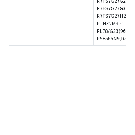
R7FS7G27G2A01
R7FS7G27G3A01
R7FS7G27H2A01
R-IN32M3-CL,R-
RL78/G23(96KB)
R5F565N9,R5F56