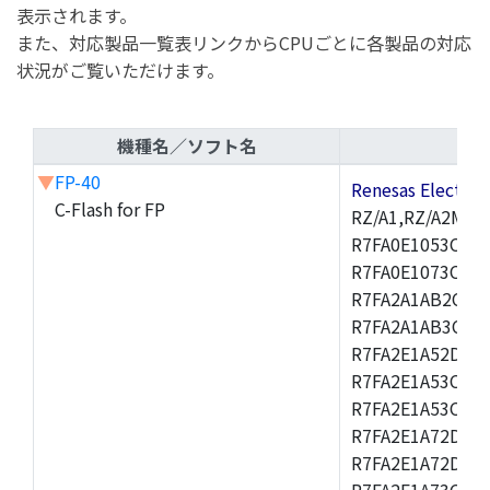
表示されます。
また、対応製品一覧表リンクからCPUごとに各製品の対応
状況がご覧いただけます。
機種名／ソフト名
▼
FP-40
Renesas Electr
C-Flash for FP
RZ/A1,RZ/A2M,R
R7FA0E1053CNK,
R7FA0E1073CNH,
R7FA2A1AB2CBT,
R7FA2A1AB3CNF,
R7FA2E1A52DLM
R7FA2E1A53CFJ,
R7FA2E1A53CNH,
R7FA2E1A72DFK,
R7FA2E1A72DNB
R7FA2E1A73CDA,