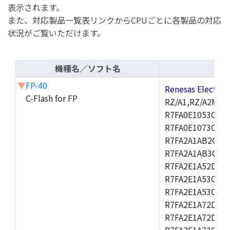
表示されます。
また、対応製品一覧表リンクからCPUごとに各製品の対応
状況がご覧いただけます。
機種名／ソフト名
▼
FP-40
Renesas Electr
C-Flash for FP
RZ/A1,RZ/A2M,R
R7FA0E1053CNK,
R7FA0E1073CNH,
R7FA2A1AB2CBT,
R7FA2A1AB3CNF,
R7FA2E1A52DLM
R7FA2E1A53CFJ,
R7FA2E1A53CNH,
R7FA2E1A72DFK,
R7FA2E1A72DNB
R7FA2E1A73CDA,