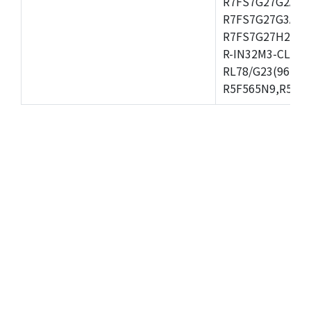
R7FS7G27G2A01
R7FS7G27G3A01
R7FS7G27H2A01
R-IN32M3-CL,R-
RL78/G23(96KB)
R5F565N9,R5F56