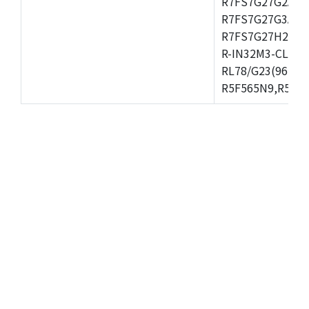
R7FS7G27G2A01
R7FS7G27G3A01
R7FS7G27H2A01
R-IN32M3-CL,R-
RL78/G23(96KB)
R5F565N9,R5F56