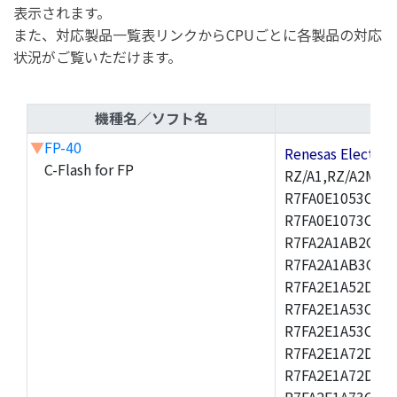
表示されます。
また、対応製品一覧表リンクからCPUごとに各製品の対応
状況がご覧いただけます。
機種名／ソフト名
▼
FP-40
Renesas Electr
C-Flash for FP
RZ/A1,RZ/A2M,R
R7FA0E1053CNK,
R7FA0E1073CNH,
R7FA2A1AB2CBT,
R7FA2A1AB3CNF,
R7FA2E1A52DLM
R7FA2E1A53CFJ,
R7FA2E1A53CNH,
R7FA2E1A72DFK,
R7FA2E1A72DNB
R7FA2E1A73CDA,