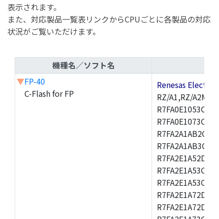
表示されます。
また、対応製品一覧表リンクからCPUごとに各製品の対応
状況がご覧いただけます。
機種名／ソフト名
▼
FP-40
Renesas Electr
C-Flash for FP
RZ/A1,RZ/A2M,R
R7FA0E1053CNK,
R7FA0E1073CNH,
R7FA2A1AB2CBT,
R7FA2A1AB3CNF,
R7FA2E1A52DLM
R7FA2E1A53CFJ,
R7FA2E1A53CNH
R7FA2E1A72DFK,
R7FA2E1A72DNB
R7FA2E1A73CDA,