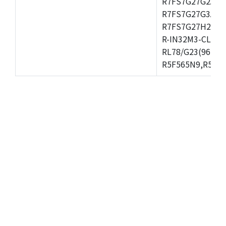
R7FS7G27G2A01
R7FS7G27G3A01
R7FS7G27H2A01
R-IN32M3-CL,R-
RL78/G23(96KB)
R5F565N9,R5F56