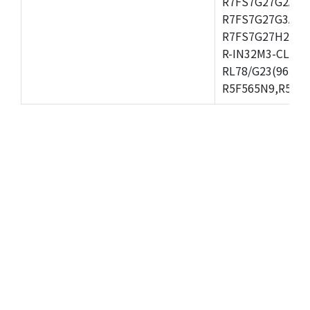
R7FS7G27G2A01
R7FS7G27G3A01
R7FS7G27H2A01
R-IN32M3-CL,R-
RL78/G23(96KB)
R5F565N9,R5F56