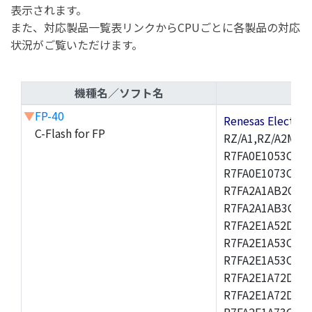
表示されます。
また、対応製品一覧表リンクからCPUごとに各製品の対応
状況がご覧いただけます。
機種名／ソフト名
▼
FP-40
Renesas Electr
C-Flash for FP
RZ/A1,RZ/A2M,R
R7FA0E1053CNK,
R7FA0E1073CNH,
R7FA2A1AB2CBT,
R7FA2A1AB3CNF,
R7FA2E1A52DLM
R7FA2E1A53CFJ,
R7FA2E1A53CNH,
R7FA2E1A72DFK,
R7FA2E1A72DNB
R7FA2E1A73CDA,