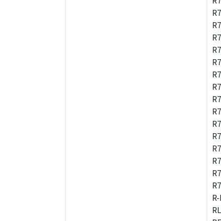
R7
R
R
R7
R7
R
R
R7
R
R
R
R
R
R
R
R
R-
RL