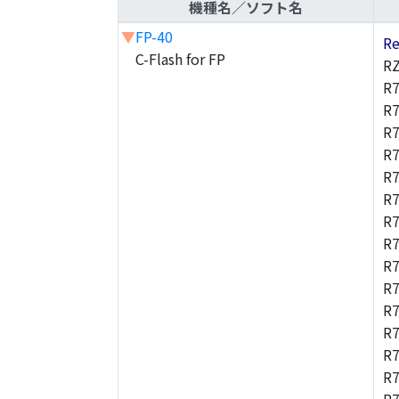
機種名／ソフト名
▼
FP-40
Re
C-Flash for FP
RZ
R7
R
R7
R7
R
R7
R
R
R
R7
R
R
R
R