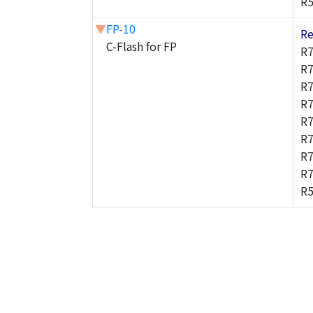
R5
▼
FP-10
Re
C-Flash for FP
R7
R
R
R
R
R
R
R
R