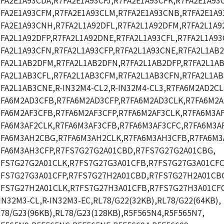
FA2E1A93CDA,R7FA2E1A93CFJ,R7FA2E1A93CFK,R7FA2E1A93C
7FA2E1A93CFM,R7FA2E1A93CLM,R7FA2E1A93CNB,R7FA2E1A9
7FA2E1A93CNH,R7FA2L1A92DFL,R7FA2L1A92DFM,R7FA2L1A9
FA2L1A92DFP,R7FA2L1A92DNE,R7FA2L1A93CFL,R7FA2L1A93
FA2L1A93CFN,R7FA2L1A93CFP,R7FA2L1A93CNE,R7FA2L1AB2
7FA2L1AB2DFM,R7FA2L1AB2DFN,R7FA2L1AB2DFP,R7FA2L1A
7FA2L1AB3CFL,R7FA2L1AB3CFM,R7FA2L1AB3CFN,R7FA2L1AB
FA2L1AB3CNE,R-IN32M4-CL2,R-IN32M4-CL3,R7FA6M2AD2CL
7FA6M2AD3CFB,R7FA6M2AD3CFP,R7FA6M2AD3CLK,R7FA6M2A
7FA6M2AF3CFB,R7FA6M2AF3CFP,R7FA6M2AF3CLK,R7FA6M3A
7FA6M3AF2CLK,R7FA6M3AF3CFB,R7FA6M3AF3CFC,R7FA6M3AF
7FA6M3AH2CBG,R7FA6M3AH2CLK,R7FA6M3AH3CFB,R7FA6M3
7FA6M3AH3CFP,R7FS7G27G2A01CBD,R7FS7G27G2A01CBG,
7FS7G27G2A01CLK,R7FS7G27G3A01CFB,R7FS7G27G3A01CFC
7FS7G27G3A01CFP,R7FS7G27H2A01CBD,R7FS7G27H2A01CB
7FS7G27H2A01CLK,R7FS7G27H3A01CFB,R7FS7G27H3A01CFC
IN32M3-CL,R-IN32M3-EC,RL78/G22(32KB),RL78/G22(64KB),
78/G23(96KB),RL78/G23(128KB),R5F565N4,R5F565N7,