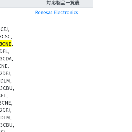
対応製品一覧表
Renesas Electronics
CFJ,
3CSC,
3CNE
,
DFL,
3CDA,
CNE,
2DFJ,
2DLM,
73CBU,
FL,
3CNE,
2DFJ,
2DLM,
93CBU,