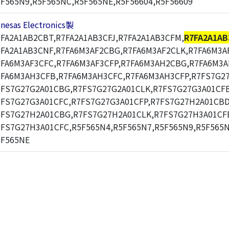
F565N9,R5F565NC,R5F565NE,R5F56604,R5F56609
nesas Electronics製
FA2A1AB2CBT,R7FA2A1AB3CFJ,R7FA2A1AB3CFM,
R7FA2A1AB
7FA2A1AB3CNF,R7FA6M3AF2CBG,R7FA6M3AF2CLK,R7FA6M3A
7FA6M3AF3CFC,R7FA6M3AF3CFP,R7FA6M3AH2CBG,R7FA6M3A
7FA6M3AH3CFB,R7FA6M3AH3CFC,R7FA6M3AH3CFP,R7FS7G2
7FS7G27G2A01CBG,R7FS7G27G2A01CLK,R7FS7G27G3A01CFB
7FS7G27G3A01CFC,R7FS7G27G3A01CFP,R7FS7G27H2A01CBD
7FS7G27H2A01CBG,R7FS7G27H2A01CLK,R7FS7G27H3A01CF
7FS7G27H3A01CFC,R5F565N4,R5F565N7,R5F565N9,R5F565N
5F565NE