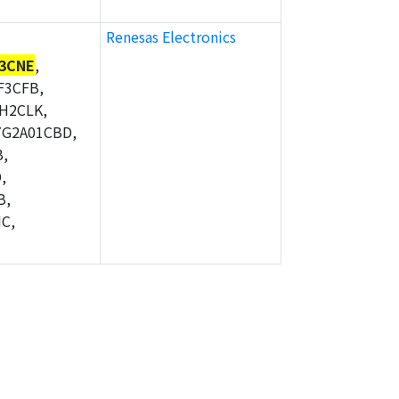
Renesas Electronics
3CNE
,
F3CFB,
H2CLK,
7G2A01CBD,
,
,
B,
C,