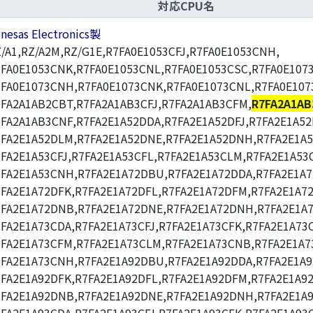
対応CPU名
nesas Electronics製
/A1,RZ/A2M,RZ/G1E,R7FA0E1053CFJ,R7FA0E1053CNH,
FA0E1053CNK,R7FA0E1053CNL,R7FA0E1053CSC,R7FA0E1073
7FA0E1073CNH,R7FA0E1073CNK,R7FA0E1073CNL,R7FA0E107
FA2A1AB2CBT,R7FA2A1AB3CFJ,R7FA2A1AB3CFM,
R7FA2A1AB
FA2A1AB3CNF,R7FA2E1A52DDA,R7FA2E1A52DFJ,R7FA2E1A52
7FA2E1A52DLM,R7FA2E1A52DNE,R7FA2E1A52DNH,R7FA2E1A5
FA2E1A53CFJ,R7FA2E1A53CFL,R7FA2E1A53CLM,R7FA2E1A53
7FA2E1A53CNH,R7FA2E1A72DBU,R7FA2E1A72DDA,R7FA2E1A7
7FA2E1A72DFK,R7FA2E1A72DFL,R7FA2E1A72DFM,R7FA2E1A7
7FA2E1A72DNB,R7FA2E1A72DNE,R7FA2E1A72DNH,R7FA2E1A
FA2E1A73CDA,R7FA2E1A73CFJ,R7FA2E1A73CFK,R7FA2E1A73C
7FA2E1A73CFM,R7FA2E1A73CLM,R7FA2E1A73CNB,R7FA2E1A7
7FA2E1A73CNH,R7FA2E1A92DBU,R7FA2E1A92DDA,R7FA2E1A9
7FA2E1A92DFK,R7FA2E1A92DFL,R7FA2E1A92DFM,R7FA2E1A9
7FA2E1A92DNB,R7FA2E1A92DNE,R7FA2E1A92DNH,R7FA2E1A