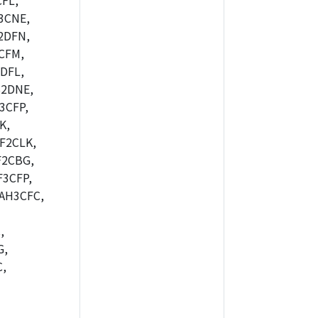
FL,
3CNE,
2DFN,
CFM,
DFL,
B2DNE,
3CFP,
K,
F2CLK,
F2CBG,
3CFP,
AH3CFC,
,
G,
,