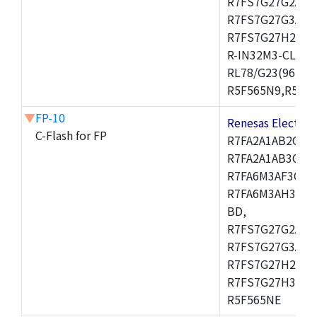
R7FS7G27G2A01
R7FS7G27G3A01
R7FS7G27H2A01
R-IN32M3-CL,R-
RL78/G23(96KB)
R5F565N9,R5F56
▼
FP-10
Renesas Electr
C-Flash for FP
R7FA2A1AB2CBT,
R7FA2A1AB3CNF
R7FA6M3AF3CFC
R7FA6M3AH3CFB
BD,
R7FS7G27G2A01
R7FS7G27G3A01
R7FS7G27H2A01
R7FS7G27H3A01
R5F565NE