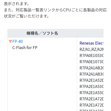
表示されます。
また、対応製品一覧表リンクからCPUごとに各製品の対応
状況がご覧いただけます。
機種名／ソフト名
▼
FP-40
Renesas Electr
C-Flash for FP
RZ/A1,RZ/A2M,R
R7FA0E1053CNK,
R7FA0E1073CNH,
R7FA2A1AB2CBT,
R7FA2A1AB3CNF,
R7FA2E1A52DLM
R7FA2E1A53CFJ,
R7FA2E1A53CNH,
R7FA2E1A72DFK,
R7FA2E1A72DNB
R7FA2E1A73CDA,