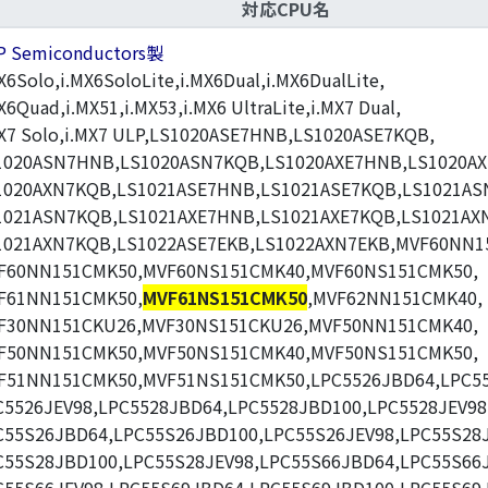
対応CPU名
P Semiconductors製
X6Solo,i.MX6SoloLite,i.MX6Dual,i.MX6DualLite,
X6Quad,i.MX51,i.MX53,i.MX6 UltraLite,i.MX7 Dual,
MX7 Solo,i.MX7 ULP,LS1020ASE7HNB,LS1020ASE7KQB,
1020ASN7HNB,LS1020ASN7KQB,LS1020AXE7HNB,LS1020AX
1020AXN7KQB,LS1021ASE7HNB,LS1021ASE7KQB,LS1021AS
1021ASN7KQB,LS1021AXE7HNB,LS1021AXE7KQB,LS1021AX
1021AXN7KQB,LS1022ASE7EKB,LS1022AXN7EKB,MVF60NN1
F60NN151CMK50,MVF60NS151CMK40,MVF60NS151CMK50,
F61NN151CMK50,
MVF61NS151CMK50
,MVF62NN151CMK40,
F30NN151CKU26,MVF30NS151CKU26,MVF50NN151CMK40,
F50NN151CMK50,MVF50NS151CMK40,MVF50NS151CMK50,
F51NN151CMK50,MVF51NS151CMK50,LPC5526JBD64,LPC55
C5526JEV98,LPC5528JBD64,LPC5528JBD100,LPC5528JEV98
C55S26JBD64,LPC55S26JBD100,LPC55S26JEV98,LPC55S28
C55S28JBD100,LPC55S28JEV98,LPC55S66JBD64,LPC55S66