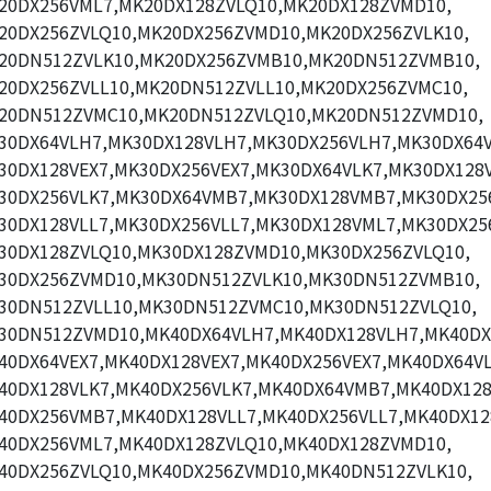
20DX256VML7,MK20DX128ZVLQ10,MK20DX128ZVMD10,
20DX256ZVLQ10,MK20DX256ZVMD10,MK20DX256ZVLK10,
20DN512ZVLK10,MK20DX256ZVMB10,MK20DN512ZVMB10,
20DX256ZVLL10,MK20DN512ZVLL10,MK20DX256ZVMC10,
20DN512ZVMC10,MK20DN512ZVLQ10,MK20DN512ZVMD10,
30DX64VLH7,MK30DX128VLH7,MK30DX256VLH7,MK30DX64V
30DX128VEX7,MK30DX256VEX7,MK30DX64VLK7,MK30DX128V
30DX256VLK7,MK30DX64VMB7,MK30DX128VMB7,MK30DX25
30DX128VLL7,MK30DX256VLL7,MK30DX128VML7,MK30DX25
30DX128ZVLQ10,MK30DX128ZVMD10,MK30DX256ZVLQ10,
30DX256ZVMD10,MK30DN512ZVLK10,MK30DN512ZVMB10,
30DN512ZVLL10,MK30DN512ZVMC10,MK30DN512ZVLQ10,
30DN512ZVMD10,MK40DX64VLH7,MK40DX128VLH7,MK40DX
40DX64VEX7,MK40DX128VEX7,MK40DX256VEX7,MK40DX64VL
40DX128VLK7,MK40DX256VLK7,MK40DX64VMB7,MK40DX12
40DX256VMB7,MK40DX128VLL7,MK40DX256VLL7,MK40DX12
40DX256VML7,MK40DX128ZVLQ10,MK40DX128ZVMD10,
40DX256ZVLQ10,MK40DX256ZVMD10,MK40DN512ZVLK10,