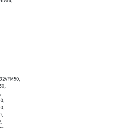
EV98,
32VFM50,
50,
,
0,
0,
0,
,