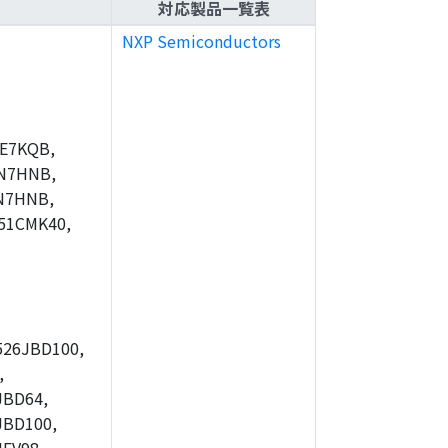
対応製品一覧表
NXP Semiconductors
E7KQB,
N7HNB,
N7HNB,
51CMK40,
26JBD100,
,
JBD64,
JBD100,