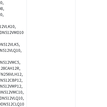
0,
8,
0,
2VLK10,
0DN512VMD10
N512VLK5,
N512VLQ10,
N512VMC5,
28CAH12R,
FN256VLH12,
N512CBP12,
N512VMP12,
DN512VMC10,
DN512VLQ10,
0DN512CLQ10