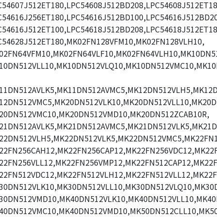
C54607J512ET180,LPC54608J512BD208,LPC54608J512ET18
C54616J256ET180,LPC54616J512BD100,LPC54616J512BD20
C54616J512ET100,LPC54618J512BD208,LPC54618J512ET18
C54628J512ET180,MK02FN128VFM10,MK02FN128VLH10,
02FN64VFM10,MK02FN64VLF10,MK02FN64VLH10,MK10DN51
10DN512VLL10,MK10DN512VLQ10,MK10DN512VMC10,MK1
11DN512AVLK5,MK11DN512AVMC5,MK12DN512VLH5,MK12D
12DN512VMC5,MK20DN512VLK10,MK20DN512VLL10,MK20D
20DN512VMC10,MK20DN512VMD10,MK20DN512ZCAB10R,
21DN512AVLK5,MK21DN512AVMC5,MK21DN512VLK5,MK21D
22DN512VLH5,MK22DN512VLK5,MK22DN512VMC5,MK22FN1
22FN256CAH12,MK22FN256CAP12,MK22FN256VDC12,MK22
22FN256VLL12,MK22FN256VMP12,MK22FN512CAP12,MK22F
22FN512VDC12,MK22FN512VLH12,MK22FN512VLL12,MK22F
30DN512VLK10,MK30DN512VLL10,MK30DN512VLQ10,MK30
30DN512VMD10,MK40DN512VLK10,MK40DN512VLL10,MK40
40DN512VMC10,MK40DN512VMD10,MK50DN512CLL10,MK5