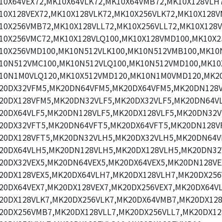
10X64VEX72,MK10X64VLK72,MK10X64VMB72,MK10X128VLH7
10X128VEX72,MK10X128VLK72,MK10X256VLK72,MK10X128V
10X256VMB72,MK10X128VLL72,MK10X256VLL72,MK10X128V
10X256VMC72,MK10X128VLQ100,MK10X128VMD100,MK10X2
10X256VMD100,MK10N512VLK100,MK10N512VMB100,MK10N
10N512VMC100,MK10N512VLQ100,MK10N512VMD100,MK10
10N1M0VLQ120,MK10X512VMD120,MK10N1M0VMD120,MK2
20DX32VFM5,MK20DN64VFM5,MK20DX64VFM5,MK20DN128V
20DX128VFM5,MK20DN32VLF5,MK20DX32VLF5,MK20DN64VL
20DX64VLF5,MK20DN128VLF5,MK20DX128VLF5,MK20DN32V
20DX32VFT5,MK20DN64VFT5,MK20DX64VFT5,MK20DN128V
20DX128VFT5,MK20DN32VLH5,MK20DX32VLH5,MK20DN64V
20DX64VLH5,MK20DN128VLH5,MK20DX128VLH5,MK20DN32
20DX32VEX5,MK20DN64VEX5,MK20DX64VEX5,MK20DN128VE
20DX128VEX5,MK20DX64VLH7,MK20DX128VLH7,MK20DX256
20DX64VEX7,MK20DX128VEX7,MK20DX256VEX7,MK20DX64VL
20DX128VLK7,MK20DX256VLK7,MK20DX64VMB7,MK20DX12
20DX256VMB7,MK20DX128VLL7,MK20DX256VLL7,MK20DX12