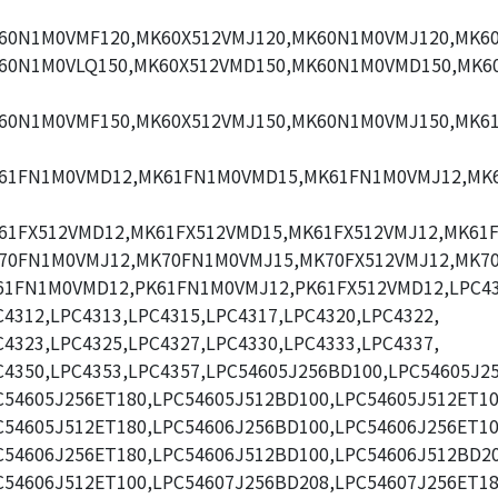
60N1M0VMF120,MK60X512VMJ120,MK60N1M0VMJ120,MK60
60N1M0VLQ150,MK60X512VMD150,MK60N1M0VMD150,MK6
60N1M0VMF150,MK60X512VMJ150,MK60N1M0VMJ150,MK6
61FN1M0VMD12,MK61FN1M0VMD15,MK61FN1M0VMJ12,MK
61FX512VMD12,MK61FX512VMD15,MK61FX512VMJ12,MK61F
70FN1M0VMJ12,MK70FN1M0VMJ15,MK70FX512VMJ12,MK70
61FN1M0VMD12,PK61FN1M0VMJ12,PK61FX512VMD12,LPC43
C4312,LPC4313,LPC4315,LPC4317,LPC4320,LPC4322,
C4323,LPC4325,LPC4327,LPC4330,LPC4333,LPC4337,
C4350,LPC4353,LPC4357,LPC54605J256BD100,LPC54605J2
C54605J256ET180,LPC54605J512BD100,LPC54605J512ET10
C54605J512ET180,LPC54606J256BD100,LPC54606J256ET10
C54606J256ET180,LPC54606J512BD100,LPC54606J512BD20
C54606J512ET100,LPC54607J256BD208,LPC54607J256ET18