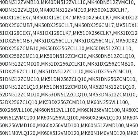
40DN512ZVMB10,MK40DN512ZVLL10,MK40DN512ZVMC10,
40DN512ZVLQ10,MK40DN512ZVMD10,MK50DX128CLH7,
50DX128CEX7,MK50DX128CLK7,MK50DX256CLK7,MK50DX12
50DX256CMB7,MK50DX256CLL7,MK50DX256CML7,MK51DX1
51DX128CEX7,MK51DX128CLK7,MK51DX256CLK7,MK51DX12
51DX256CMB7,MK51DX256CLL7,MK51DX256CML7,MK50DX2
50DX256ZCMB10,MK50DX256ZCLL10,MK50DN512ZCLL10,
50DX256ZCMC10,MK50DN512ZCMC10,MK50DN512ZCLQ10,
50DN512ZCMD10,MK51DX256ZCLK10,MK51DX256ZCMB10,
51DX256ZCLL10,MK51DN512ZCLL10,MK51DX256ZCMC10,
51DN512ZCMC10,MK51DN256ZCLQ10,MK51DN256ZCMD10,
51DN512ZCLQ10,MK51DN512ZCMD10,MK52DN512ZCLQ10,
52DN512ZCMD10,MK53DN512ZCLQ10,MK53DN512ZCMD10,
53DX256ZCLQ10,MK53DX256ZCMD10,MK60N256VLL100,
60X256VLL100,MK60N512VLL100,MK60N256VMC100,MK60X
60N512VMC100,MK60N256VLQ100,MK60X256VLQ100,MK60N
60N256VMD100,MK60X256VMD100,MK60N512VMD100,MK60
60N1M0VLQ120,MK60X512VMD120,MK60N1M0VMD120,MK6