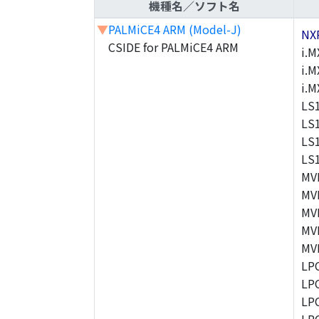
機種名／ソフト名
▼
PALMiCE4 ARM (Model-J)
NX
CSIDE for PALMiCE4 ARM
i.M
i.M
i.
LS
LS
LS
LS
MV
MV
MV
MV
MV
LP
LP
LP