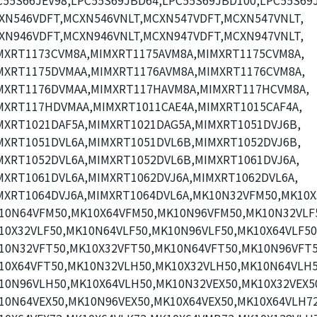
C55S66JEV98,LPC55S69JBD64,LPC55S69JBD100,LPC55S69J
XN546VDFT,MCXN546VNLT,MCXN547VDFT,MCXN547VNLT,
XN946VDFT,MCXN946VNLT,MCXN947VDFT,MCXN947VNLT,
MXRT1173CVM8A,MIMXRT1175AVM8A,MIMXRT1175CVM8A,
MXRT1175DVMAA,MIMXRT1176AVM8A,MIMXRT1176CVM8A,
MXRT1176DVMAA,MIMXRT117HAVM8A,MIMXRT117HCVM8A,
MXRT117HDVMAA,MIMXRT1011CAE4A,MIMXRT1015CAF4A,
MXRT1021DAF5A,MIMXRT1021DAG5A,MIMXRT1051DVJ6B,
MXRT1051DVL6A,MIMXRT1051DVL6B,MIMXRT1052DVJ6B,
MXRT1052DVL6A,MIMXRT1052DVL6B,MIMXRT1061DVJ6A,
MXRT1061DVL6A,MIMXRT1062DVJ6A,MIMXRT1062DVL6A,
MXRT1064DVJ6A,MIMXRT1064DVL6A,MK10N32VFM50,MK10X
10N64VFM50,MK10X64VFM50,MK10N96VFM50,MK10N32VLF
10X32VLF50,MK10N64VLF50,MK10N96VLF50,MK10X64VLF50
10N32VFT50,MK10X32VFT50,MK10N64VFT50,MK10N96VFT5
10X64VFT50,MK10N32VLH50,MK10X32VLH50,MK10N64VLH5
10N96VLH50,MK10X64VLH50,MK10N32VEX50,MK10X32VEX5
10N64VEX50,MK10N96VEX50,MK10X64VEX50,MK10X64VLH72