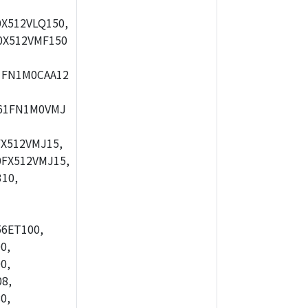
X512VLQ150,
0X512VMF150
1FN1M0CAA12
61FN1M0VMJ
X512VMJ15,
FX512VMJ15,
10,
56ET100,
0,
0,
8,
0,