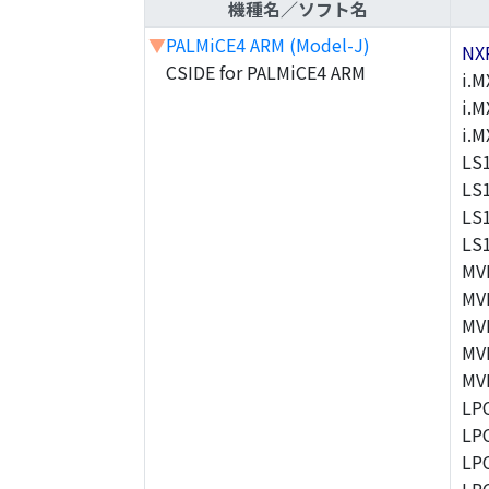
機種名／ソフト名
▼
PALMiCE4 ARM (Model-J)
NX
CSIDE for PALMiCE4 ARM
i.M
i.M
i.
LS
LS
LS
LS
MV
MV
MV
MV
MV
LP
LP
LP