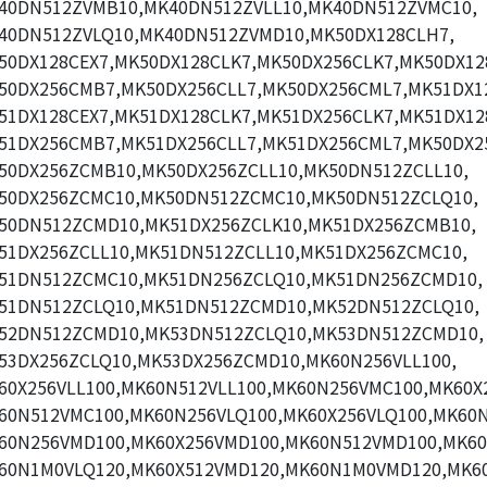
40DN512ZVMB10,MK40DN512ZVLL10,MK40DN512ZVMC10,
40DN512ZVLQ10,MK40DN512ZVMD10,MK50DX128CLH7,
50DX128CEX7,MK50DX128CLK7,MK50DX256CLK7,MK50DX12
50DX256CMB7,MK50DX256CLL7,MK50DX256CML7,MK51DX1
51DX128CEX7,MK51DX128CLK7,MK51DX256CLK7,MK51DX12
51DX256CMB7,MK51DX256CLL7,MK51DX256CML7,MK50DX2
50DX256ZCMB10,MK50DX256ZCLL10,MK50DN512ZCLL10,
50DX256ZCMC10,MK50DN512ZCMC10,MK50DN512ZCLQ10,
50DN512ZCMD10,MK51DX256ZCLK10,MK51DX256ZCMB10,
51DX256ZCLL10,MK51DN512ZCLL10,MK51DX256ZCMC10,
51DN512ZCMC10,MK51DN256ZCLQ10,MK51DN256ZCMD10,
51DN512ZCLQ10,MK51DN512ZCMD10,MK52DN512ZCLQ10,
52DN512ZCMD10,MK53DN512ZCLQ10,MK53DN512ZCMD10,
53DX256ZCLQ10,MK53DX256ZCMD10,MK60N256VLL100,
60X256VLL100,MK60N512VLL100,MK60N256VMC100,MK60X
60N512VMC100,MK60N256VLQ100,MK60X256VLQ100,MK60N
60N256VMD100,MK60X256VMD100,MK60N512VMD100,MK60
60N1M0VLQ120,MK60X512VMD120,MK60N1M0VMD120,MK6