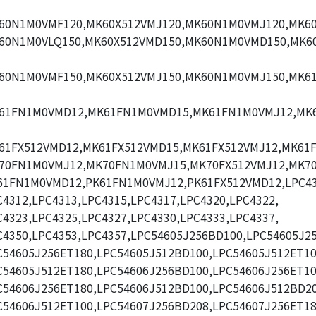
60N1M0VMF120,MK60X512VMJ120,MK60N1M0VMJ120,MK60
60N1M0VLQ150,MK60X512VMD150,MK60N1M0VMD150,MK6
60N1M0VMF150,MK60X512VMJ150,MK60N1M0VMJ150,MK6
61FN1M0VMD12,MK61FN1M0VMD15,MK61FN1M0VMJ12,MK
61FX512VMD12,MK61FX512VMD15,MK61FX512VMJ12,MK61F
70FN1M0VMJ12,MK70FN1M0VMJ15,MK70FX512VMJ12,MK70
61FN1M0VMD12,PK61FN1M0VMJ12,PK61FX512VMD12,LPC43
C4312,LPC4313,LPC4315,LPC4317,LPC4320,LPC4322,
C4323,LPC4325,LPC4327,LPC4330,LPC4333,LPC4337,
C4350,LPC4353,LPC4357,LPC54605J256BD100,LPC54605J2
C54605J256ET180,LPC54605J512BD100,LPC54605J512ET10
C54605J512ET180,LPC54606J256BD100,LPC54606J256ET10
C54606J256ET180,LPC54606J512BD100,LPC54606J512BD20
C54606J512ET100,LPC54607J256BD208,LPC54607J256ET18