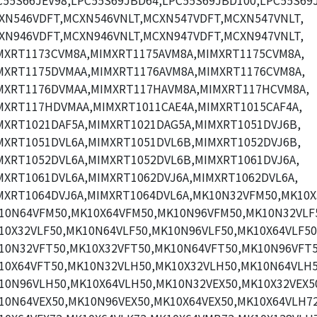
C55S66JEV98,LPC55S69JBD64,LPC55S69JBD100,LPC55S69J
XN546VDFT,MCXN546VNLT,MCXN547VDFT,MCXN547VNLT,
XN946VDFT,MCXN946VNLT,MCXN947VDFT,MCXN947VNLT,
MXRT1173CVM8A,MIMXRT1175AVM8A,MIMXRT1175CVM8A,
MXRT1175DVMAA,MIMXRT1176AVM8A,MIMXRT1176CVM8A,
MXRT1176DVMAA,MIMXRT117HAVM8A,MIMXRT117HCVM8A,
MXRT117HDVMAA,MIMXRT1011CAE4A,MIMXRT1015CAF4A,
MXRT1021DAF5A,MIMXRT1021DAG5A,MIMXRT1051DVJ6B,
MXRT1051DVL6A,MIMXRT1051DVL6B,MIMXRT1052DVJ6B,
MXRT1052DVL6A,MIMXRT1052DVL6B,MIMXRT1061DVJ6A,
MXRT1061DVL6A,MIMXRT1062DVJ6A,MIMXRT1062DVL6A,
MXRT1064DVJ6A,MIMXRT1064DVL6A,MK10N32VFM50,MK10X
10N64VFM50,MK10X64VFM50,MK10N96VFM50,MK10N32VLF
10X32VLF50,MK10N64VLF50,MK10N96VLF50,MK10X64VLF50
10N32VFT50,MK10X32VFT50,MK10N64VFT50,MK10N96VFT5
10X64VFT50,MK10N32VLH50,MK10X32VLH50,MK10N64VLH5
10N96VLH50,MK10X64VLH50,MK10N32VEX50,MK10X32VEX5
10N64VEX50,MK10N96VEX50,MK10X64VEX50,MK10X64VLH72