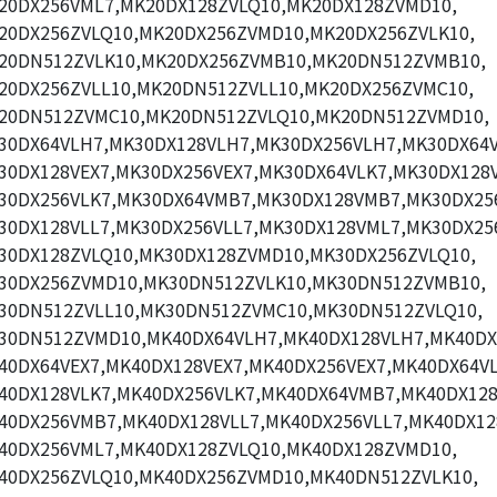
20DX256VML7,MK20DX128ZVLQ10,MK20DX128ZVMD10,
20DX256ZVLQ10,MK20DX256ZVMD10,MK20DX256ZVLK10,
20DN512ZVLK10,MK20DX256ZVMB10,MK20DN512ZVMB10,
20DX256ZVLL10,MK20DN512ZVLL10,MK20DX256ZVMC10,
20DN512ZVMC10,MK20DN512ZVLQ10,MK20DN512ZVMD10,
30DX64VLH7,MK30DX128VLH7,MK30DX256VLH7,MK30DX64V
30DX128VEX7,MK30DX256VEX7,MK30DX64VLK7,MK30DX128V
30DX256VLK7,MK30DX64VMB7,MK30DX128VMB7,MK30DX25
30DX128VLL7,MK30DX256VLL7,MK30DX128VML7,MK30DX25
30DX128ZVLQ10,MK30DX128ZVMD10,MK30DX256ZVLQ10,
30DX256ZVMD10,MK30DN512ZVLK10,MK30DN512ZVMB10,
30DN512ZVLL10,MK30DN512ZVMC10,MK30DN512ZVLQ10,
30DN512ZVMD10,MK40DX64VLH7,MK40DX128VLH7,MK40DX
40DX64VEX7,MK40DX128VEX7,MK40DX256VEX7,MK40DX64VL
40DX128VLK7,MK40DX256VLK7,MK40DX64VMB7,MK40DX12
40DX256VMB7,MK40DX128VLL7,MK40DX256VLL7,MK40DX12
40DX256VML7,MK40DX128ZVLQ10,MK40DX128ZVMD10,
40DX256ZVLQ10,MK40DX256ZVMD10,MK40DN512ZVLK10,