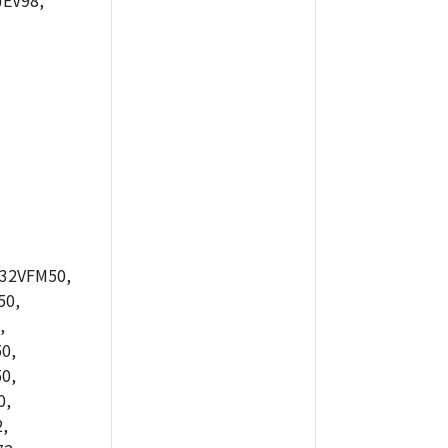
EV98,
32VFM50,
50,
,
0,
0,
0,
,