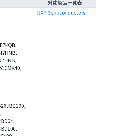
対応製品一覧表
NXP Semiconductors
E7KQB,
N7HNB,
N7HNB,
51CMK40,
26JBD100,
,
JBD64,
JBD100,