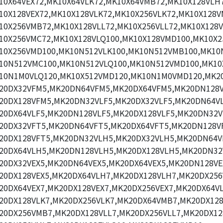
10X64VEX72,MK10X64VLK72,MK10X64VMB72,MK10X128VLH7
10X128VEX72,MK10X128VLK72,MK10X256VLK72,MK10X128V
10X256VMB72,MK10X128VLL72,MK10X256VLL72,MK10X128V
10X256VMC72,MK10X128VLQ100,MK10X128VMD100,MK10X2
10X256VMD100,MK10N512VLK100,MK10N512VMB100,MK10N
10N512VMC100,MK10N512VLQ100,MK10N512VMD100,MK10
10N1M0VLQ120,MK10X512VMD120,MK10N1M0VMD120,MK2
20DX32VFM5,MK20DN64VFM5,MK20DX64VFM5,MK20DN128V
20DX128VFM5,MK20DN32VLF5,MK20DX32VLF5,MK20DN64VL
20DX64VLF5,MK20DN128VLF5,MK20DX128VLF5,MK20DN32V
20DX32VFT5,MK20DN64VFT5,MK20DX64VFT5,MK20DN128V
20DX128VFT5,MK20DN32VLH5,MK20DX32VLH5,MK20DN64V
20DX64VLH5,MK20DN128VLH5,MK20DX128VLH5,MK20DN32
20DX32VEX5,MK20DN64VEX5,MK20DX64VEX5,MK20DN128VE
20DX128VEX5,MK20DX64VLH7,MK20DX128VLH7,MK20DX256
20DX64VEX7,MK20DX128VEX7,MK20DX256VEX7,MK20DX64VL
20DX128VLK7,MK20DX256VLK7,MK20DX64VMB7,MK20DX12
20DX256VMB7,MK20DX128VLL7,MK20DX256VLL7,MK20DX12