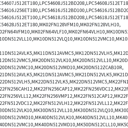
C54607J512ET180,LPC54608J512BD208,LPC54608J512ET18
C54616J256ET180,LPC54616J512BD100,LPC54616J512BD20
C54616J512ET100,LPC54618J512BD208,LPC54618J512ET18
C54628J512ET180,MK02FN128VFM10,MK02FN128VLH10,
02FN64VFM10,MK02FN64VLF10,MK02FN64VLH10,MK10DN51
10DN512VLL10,MK10DN512VLQ10,MK10DN512VMC10,MK1
11DN512AVLK5,MK11DN512AVMC5,MK12DN512VLH5,MK12D
12DN512VMC5,MK20DN512VLK10,MK20DN512VLL10,MK20D
20DN512VMC10,MK20DN512VMD10,MK20DN512ZCAB10R,
21DN512AVLK5,MK21DN512AVMC5,MK21DN512VLK5,MK21D
22DN512VLH5,MK22DN512VLK5,MK22DN512VMC5,MK22FN1
22FN256CAH12,MK22FN256CAP12,MK22FN256VDC12,MK22
22FN256VLL12,MK22FN256VMP12,MK22FN512CAP12,MK22F
22FN512VDC12,MK22FN512VLH12,MK22FN512VLL12,MK22F
30DN512VLK10,MK30DN512VLL10,MK30DN512VLQ10,MK30
30DN512VMD10,MK40DN512VLK10,MK40DN512VLL10,MK40
40DN512VMC10,MK40DN512VMD10,MK50DN512CLL10,MK5