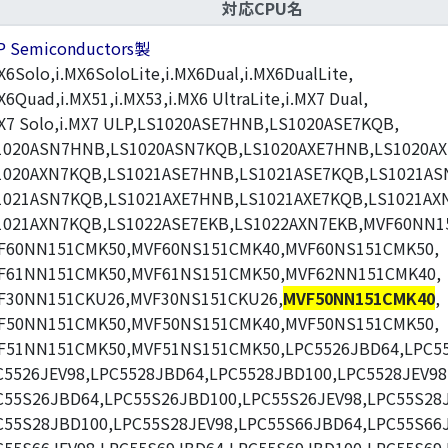
対応CPU名
P Semiconductors製
X6Solo,i.MX6SoloLite,i.MX6Dual,i.MX6DualLite,
X6Quad,i.MX51,i.MX53,i.MX6 UltraLite,i.MX7 Dual,
MX7 Solo,i.MX7 ULP,LS1020ASE7HNB,LS1020ASE7KQB,
1020ASN7HNB,LS1020ASN7KQB,LS1020AXE7HNB,LS1020AX
1020AXN7KQB,LS1021ASE7HNB,LS1021ASE7KQB,LS1021AS
1021ASN7KQB,LS1021AXE7HNB,LS1021AXE7KQB,LS1021AX
1021AXN7KQB,LS1022ASE7EKB,LS1022AXN7EKB,MVF60NN1
F60NN151CMK50,MVF60NS151CMK40,MVF60NS151CMK50,
F61NN151CMK50,MVF61NS151CMK50,MVF62NN151CMK40,
F30NN151CKU26,MVF30NS151CKU26,
MVF50NN151CMK40
,
F50NN151CMK50,MVF50NS151CMK40,MVF50NS151CMK50,
F51NN151CMK50,MVF51NS151CMK50,LPC5526JBD64,LPC55
C5526JEV98,LPC5528JBD64,LPC5528JBD100,LPC5528JEV98
C55S26JBD64,LPC55S26JBD100,LPC55S26JEV98,LPC55S28
C55S28JBD100,LPC55S28JEV98,LPC55S66JBD64,LPC55S66