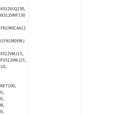
X512VLQ150,
0X512VMF150
1FN1M0CAA12
61FN1M0VMJ
X512VMJ15,
FX512VMJ15,
10,
56ET100,
0,
0,
8,
0,