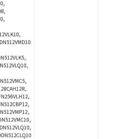
0,
8,
0,
2VLK10,
0DN512VMD10
N512VLK5,
N512VLQ10,
N512VMC5,
28CAH12R,
FN256VLH12,
N512CBP12,
N512VMP12,
DN512VMC10,
DN512VLQ10,
0DN512CLQ10