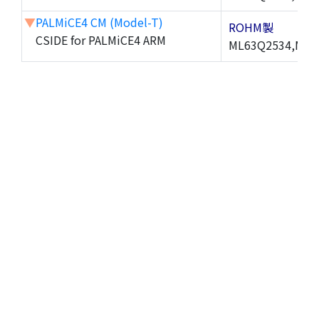
▼
PALMiCE4 CM (Model-T)
ROHM製
CSIDE for PALMiCE4 ARM
ML63Q2534,ML6