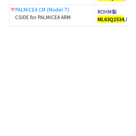
▼
PALMiCE4 CM (Model-T)
ROHM製
CSIDE for PALMiCE4 ARM
ML63Q2534
,ML6