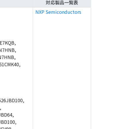
対応製品一覧表
NXP Semiconductors
E7KQB,
N7HNB,
N7HNB,
51CMK40,
26JBD100,
,
JBD64,
JBD100,