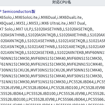
対応CPU名
P Semiconductors製
X6Solo,i.MX6SoloLite,i.MX6Dual,i.MX6DualLite,
X6Quad,i.MX51,i.MX53,i.MX6 UltraLite,i.MX7 Dual,
MX7 Solo,i.MX7 ULP,LS1020ASE7HNB,LS1020ASE7KQB,
1020ASN7HNB,LS1020ASN7KQB,LS1020AXE7HNB,LS1020AX
1020AXN7KQB,LS1021ASE7HNB,LS1021ASE7KQB,LS1021AS
1021ASN7KQB,LS1021AXE7HNB,LS1021AXE7KQB,LS1021AX
1021AXN7KQB,LS1022ASE7EKB,LS1022AXN7EKB,MVF60NN1
F60NN151CMK50,MVF60NS151CMK40,MVF60NS151CMK50,
F61NN151CMK50,MVF61NS151CMK50,MVF62NN151CMK40,
F30NN151CKU26,MVF30NS151CKU26,MVF50NN151CMK40,
F50NN151CMK50,MVF50NS151CMK40,MVF50NS151CMK50,
F51NN151CMK50,MVF51NS151CMK50,LPC5526JBD64,LPC55
C5526JEV98,LPC5528JBD64,LPC5528JBD100,LPC5528JEV98
C55S26JBD64,LPC55S26JBD100,LPC55S26JEV98,LPC55S28
C55S28JBD100,LPC55S28JEV98,LPC55S66JBD64,LPC55S66