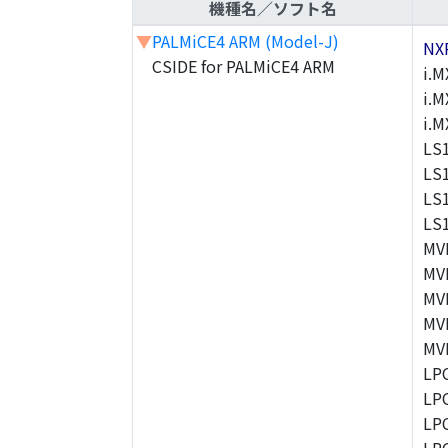
機種名／ソフト名
▼
PALMiCE4 ARM (Model-J)
NX
CSIDE for PALMiCE4 ARM
i.M
i.M
i.
LS
LS
LS
LS
MV
MV
MV
MV
MV
LP
LP
LP