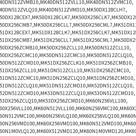
40DN512ZVMB10,MK40DN512ZVLL10,MK40DN512ZVMC10,
40DN512ZVLQ10,MK40DN512ZVMD10,MK50DX128CLH7,
50DX128CEX7,MK50DX128CLK7,MK50DX256CLK7,MK50DX12
50DX256CMB7,MK50DX256CLL7,MK50DX256CML7,MK51DX1
51DX128CEX7,MK51DX128CLK7,MK51DX256CLK7,MK51DX12
51DX256CMB7,MK51DX256CLL7,MK51DX256CML7,MK50DX2
50DX256ZCMB10,MK50DX256ZCLL10,MK50DN512ZCLL10,
50DX256ZCMC10,MK50DN512ZCMC10,MK50DN512ZCLQ10,
50DN512ZCMD10,MK51DX256ZCLK10,MK51DX256ZCMB10,
51DX256ZCLL10,MK51DN512ZCLL10,MK51DX256ZCMC10,
51DN512ZCMC10,MK51DN256ZCLQ10,MK51DN256ZCMD10,
51DN512ZCLQ10,MK51DN512ZCMD10,MK52DN512ZCLQ10,
52DN512ZCMD10,MK53DN512ZCLQ10,MK53DN512ZCMD10,
53DX256ZCLQ10,MK53DX256ZCMD10,MK60N256VLL100,
60X256VLL100,MK60N512VLL100,MK60N256VMC100,MK60X
60N512VMC100,MK60N256VLQ100,MK60X256VLQ100,MK60N
60N256VMD100,MK60X256VMD100,MK60N512VMD100,MK60
60N1M0VLQ120,MK60X512VMD120,MK60N1M0VMD120,MK60