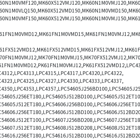
60N1M0VMF120,MK60X512VMJ120,MK60N1M0VMJ120,MK60
60N1M0VLQ150,MK60X512VMD150,MK60N1M0VMD150,MK60
60N1M0VMF150,MK60X512VMJ150,MK60N1M0VMJ150,MK6
61FN1M0VMD12,MK61FN1M0VMD15,MK61FN1M0VMJ12,MK
61FX512VMD12,MK61FX512VMD15,MK61FX512VMJ12,MK61F
70FN1M0VMJ12,MK70FN1M0VMJ15,MK70FX512VMJ12,MK70
61FN1M0VMD12,PK61FN1M0VMJ12,PK61FX512VMD12,LPC43
C4312,LPC4313,LPC4315,LPC4317,LPC4320,LPC4322,
C4323,LPC4325,LPC4327,LPC4330,LPC4333,LPC4337,
C4350,LPC4353,LPC4357,LPC54605J256BD100,LPC54605J2
C54605J256ET180,LPC54605J512BD100,LPC54605J512ET10
C54605J512ET180,LPC54606J256BD100,LPC54606J256ET10
C54606J256ET180,LPC54606J512BD100,LPC54606J512BD20
C54606J512ET100,LPC54607J256BD208,LPC54607J256ET18
C54607J512ET180,LPC54608J512BD208,LPC54608J512ET18
C54616J256ET180,LPC54616J512BD100,LPC54616J512BD20