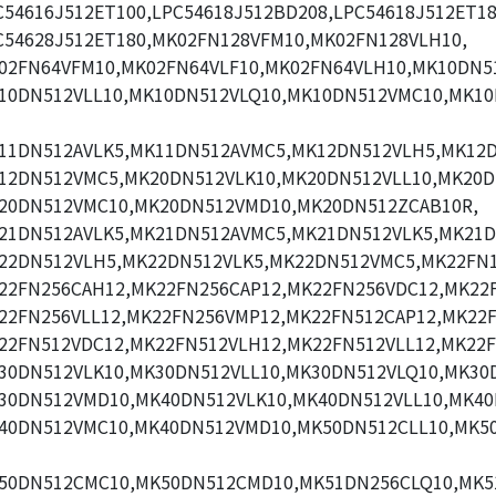
C54616J512ET100,LPC54618J512BD208,LPC54618J512ET18
C54628J512ET180,MK02FN128VFM10,MK02FN128VLH10,
02FN64VFM10,MK02FN64VLF10,MK02FN64VLH10,MK10DN51
10DN512VLL10,MK10DN512VLQ10,MK10DN512VMC10,MK1
11DN512AVLK5,MK11DN512AVMC5,MK12DN512VLH5,MK12D
12DN512VMC5,MK20DN512VLK10,MK20DN512VLL10,MK20D
20DN512VMC10,MK20DN512VMD10,MK20DN512ZCAB10R,
21DN512AVLK5,MK21DN512AVMC5,MK21DN512VLK5,MK21D
22DN512VLH5,MK22DN512VLK5,MK22DN512VMC5,MK22FN1
22FN256CAH12,MK22FN256CAP12,MK22FN256VDC12,MK22
22FN256VLL12,MK22FN256VMP12,MK22FN512CAP12,MK22F
22FN512VDC12,MK22FN512VLH12,MK22FN512VLL12,MK22F
30DN512VLK10,MK30DN512VLL10,MK30DN512VLQ10,MK30
30DN512VMD10,MK40DN512VLK10,MK40DN512VLL10,MK40
40DN512VMC10,MK40DN512VMD10,MK50DN512CLL10,MK5
50DN512CMC10,MK50DN512CMD10,MK51DN256CLQ10,MK