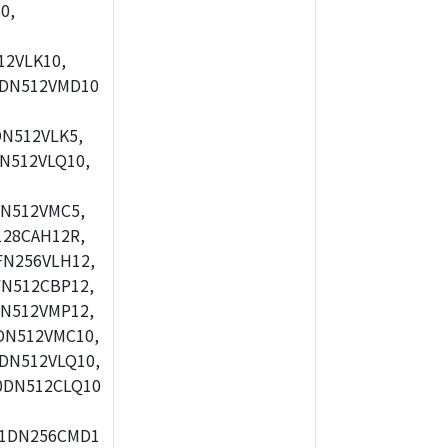
0,
2VLK10,
0DN512VMD10
N512VLK5,
N512VLQ10,
N512VMC5,
28CAH12R,
FN256VLH12,
N512CBP12,
N512VMP12,
DN512VMC10,
DN512VLQ10,
0DN512CLQ10
51DN256CMD1