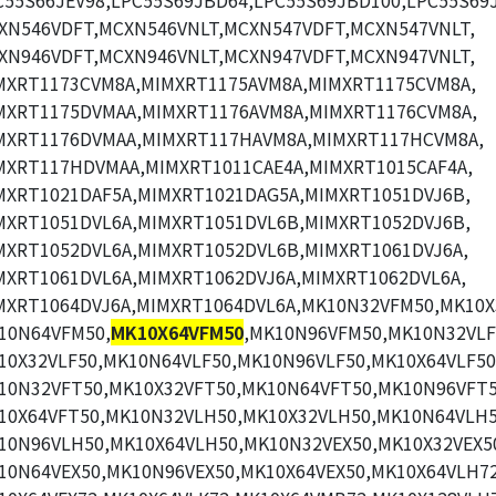
C55S66JEV98,LPC55S69JBD64,LPC55S69JBD100,LPC55S69J
XN546VDFT,MCXN546VNLT,MCXN547VDFT,MCXN547VNLT,
XN946VDFT,MCXN946VNLT,MCXN947VDFT,MCXN947VNLT,
MXRT1173CVM8A,MIMXRT1175AVM8A,MIMXRT1175CVM8A,
MXRT1175DVMAA,MIMXRT1176AVM8A,MIMXRT1176CVM8A,
MXRT1176DVMAA,MIMXRT117HAVM8A,MIMXRT117HCVM8A,
MXRT117HDVMAA,MIMXRT1011CAE4A,MIMXRT1015CAF4A,
MXRT1021DAF5A,MIMXRT1021DAG5A,MIMXRT1051DVJ6B,
MXRT1051DVL6A,MIMXRT1051DVL6B,MIMXRT1052DVJ6B,
MXRT1052DVL6A,MIMXRT1052DVL6B,MIMXRT1061DVJ6A,
MXRT1061DVL6A,MIMXRT1062DVJ6A,MIMXRT1062DVL6A,
MXRT1064DVJ6A,MIMXRT1064DVL6A,MK10N32VFM50,MK10X
10N64VFM50,
MK10X64VFM50
,MK10N96VFM50,MK10N32VLF
10X32VLF50,MK10N64VLF50,MK10N96VLF50,MK10X64VLF50
10N32VFT50,MK10X32VFT50,MK10N64VFT50,MK10N96VFT5
10X64VFT50,MK10N32VLH50,MK10X32VLH50,MK10N64VLH5
10N96VLH50,MK10X64VLH50,MK10N32VEX50,MK10X32VEX5
10N64VEX50,MK10N96VEX50,MK10X64VEX50,MK10X64VLH72