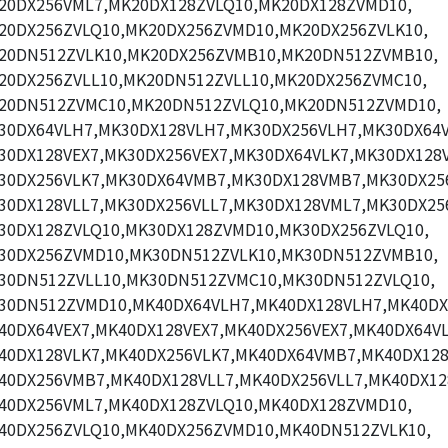
20DX256VML7,MK20DX128ZVLQ10,MK20DX128ZVMD10,
20DX256ZVLQ10,MK20DX256ZVMD10,MK20DX256ZVLK10,
20DN512ZVLK10,MK20DX256ZVMB10,MK20DN512ZVMB10,
20DX256ZVLL10,MK20DN512ZVLL10,MK20DX256ZVMC10,
20DN512ZVMC10,MK20DN512ZVLQ10,MK20DN512ZVMD10,
30DX64VLH7,MK30DX128VLH7,MK30DX256VLH7,MK30DX64V
30DX128VEX7,MK30DX256VEX7,MK30DX64VLK7,MK30DX128V
30DX256VLK7,MK30DX64VMB7,MK30DX128VMB7,MK30DX25
30DX128VLL7,MK30DX256VLL7,MK30DX128VML7,MK30DX25
30DX128ZVLQ10,MK30DX128ZVMD10,MK30DX256ZVLQ10,
30DX256ZVMD10,MK30DN512ZVLK10,MK30DN512ZVMB10,
30DN512ZVLL10,MK30DN512ZVMC10,MK30DN512ZVLQ10,
30DN512ZVMD10,MK40DX64VLH7,MK40DX128VLH7,MK40DX
40DX64VEX7,MK40DX128VEX7,MK40DX256VEX7,MK40DX64VL
40DX128VLK7,MK40DX256VLK7,MK40DX64VMB7,MK40DX12
40DX256VMB7,MK40DX128VLL7,MK40DX256VLL7,MK40DX12
40DX256VML7,MK40DX128ZVLQ10,MK40DX128ZVMD10,
40DX256ZVLQ10,MK40DX256ZVMD10,MK40DN512ZVLK10,