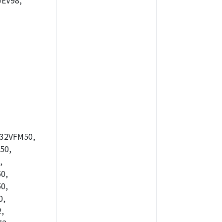
EV98,
32VFM50,
50,
,
0,
0,
0,
,