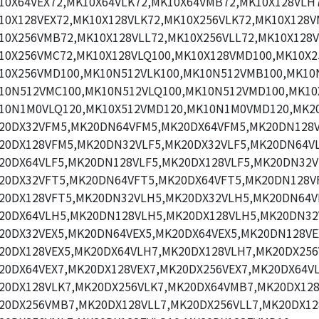
10X64VEX72,MK10X64VLK72,MK10X64VMB72,MK10X128VLH7
10X128VEX72,MK10X128VLK72,MK10X256VLK72,MK10X128V
10X256VMB72,MK10X128VLL72,MK10X256VLL72,MK10X128V
10X256VMC72,MK10X128VLQ100,MK10X128VMD100,MK10X2
10X256VMD100,MK10N512VLK100,MK10N512VMB100,MK10N
10N512VMC100,MK10N512VLQ100,MK10N512VMD100,MK10
10N1M0VLQ120,MK10X512VMD120,MK10N1M0VMD120,MK2
20DX32VFM5,MK20DN64VFM5,MK20DX64VFM5,MK20DN128V
20DX128VFM5,MK20DN32VLF5,MK20DX32VLF5,MK20DN64VL
20DX64VLF5,MK20DN128VLF5,MK20DX128VLF5,MK20DN32V
20DX32VFT5,MK20DN64VFT5,MK20DX64VFT5,MK20DN128V
20DX128VFT5,MK20DN32VLH5,MK20DX32VLH5,MK20DN64V
20DX64VLH5,MK20DN128VLH5,MK20DX128VLH5,MK20DN32
20DX32VEX5,MK20DN64VEX5,MK20DX64VEX5,MK20DN128VE
20DX128VEX5,MK20DX64VLH7,MK20DX128VLH7,MK20DX256
20DX64VEX7,MK20DX128VEX7,MK20DX256VEX7,MK20DX64VL
20DX128VLK7,MK20DX256VLK7,MK20DX64VMB7,MK20DX12
20DX256VMB7,MK20DX128VLL7,MK20DX256VLL7,MK20DX12