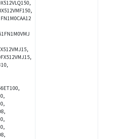
X512VLQ150,
X512VMF150,
1FN1M0CAA12
61FN1M0VMJ
X512VMJ15,
FX512VMJ15,
10,
56ET100,
0,
0,
8,
0,
0,
8,