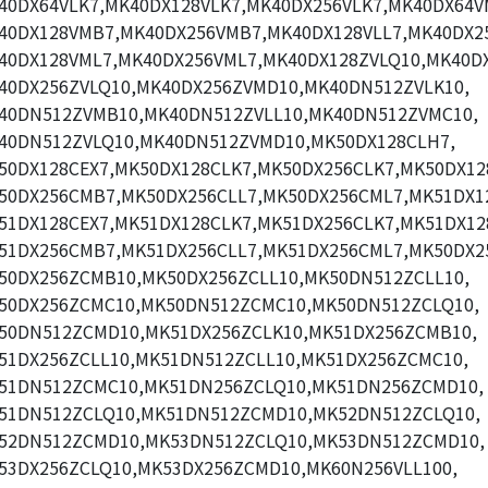
40DX64VLK7,MK40DX128VLK7,MK40DX256VLK7,MK40DX64V
40DX128VMB7,MK40DX256VMB7,MK40DX128VLL7,MK40DX25
40DX128VML7,MK40DX256VML7,MK40DX128ZVLQ10,MK40D
40DX256ZVLQ10,MK40DX256ZVMD10,MK40DN512ZVLK10,
40DN512ZVMB10,MK40DN512ZVLL10,MK40DN512ZVMC10,
40DN512ZVLQ10,MK40DN512ZVMD10,MK50DX128CLH7,
50DX128CEX7,MK50DX128CLK7,MK50DX256CLK7,MK50DX12
50DX256CMB7,MK50DX256CLL7,MK50DX256CML7,MK51DX1
51DX128CEX7,MK51DX128CLK7,MK51DX256CLK7,MK51DX12
51DX256CMB7,MK51DX256CLL7,MK51DX256CML7,MK50DX2
50DX256ZCMB10,MK50DX256ZCLL10,MK50DN512ZCLL10,
50DX256ZCMC10,MK50DN512ZCMC10,MK50DN512ZCLQ10,
50DN512ZCMD10,MK51DX256ZCLK10,MK51DX256ZCMB10,
51DX256ZCLL10,MK51DN512ZCLL10,MK51DX256ZCMC10,
51DN512ZCMC10,MK51DN256ZCLQ10,MK51DN256ZCMD10,
51DN512ZCLQ10,MK51DN512ZCMD10,MK52DN512ZCLQ10,
52DN512ZCMD10,MK53DN512ZCLQ10,MK53DN512ZCMD10,
53DX256ZCLQ10,MK53DX256ZCMD10,MK60N256VLL100,