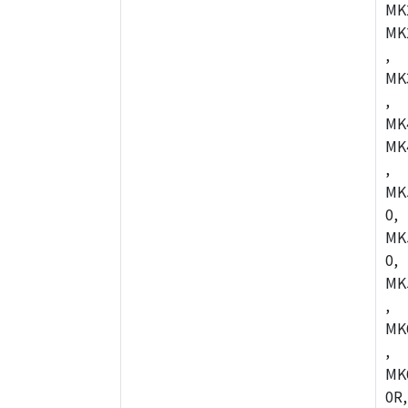
MK
MK
,
MK
,
MK
MK
,
MK
0,
MK
0,
MK
,
MK
,
MK
0R,