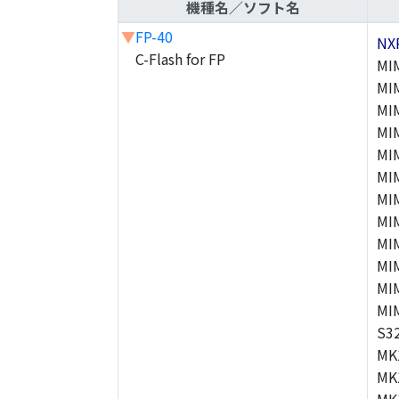
機種名／ソフト名
▼
FP-40
NX
C-Flash for FP
MI
MI
MI
MI
MI
MI
MI
MI
MI
MI
MI
MI
S3
MK
MK