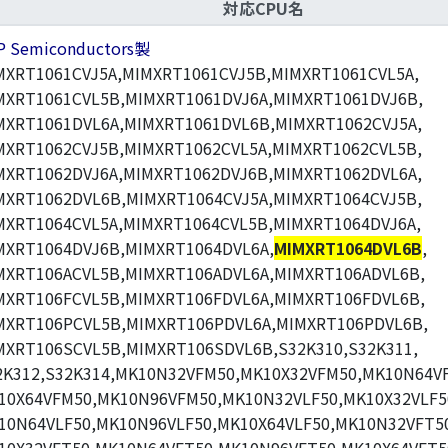
対応CPU名
P Semiconductors製
MXRT1061CVJ5A,MIMXRT1061CVJ5B,MIMXRT1061CVL5A,
MXRT1061CVL5B,MIMXRT1061DVJ6A,MIMXRT1061DVJ6B,
MXRT1061DVL6A,MIMXRT1061DVL6B,MIMXRT1062CVJ5A,
MXRT1062CVJ5B,MIMXRT1062CVL5A,MIMXRT1062CVL5B,
MXRT1062DVJ6A,MIMXRT1062DVJ6B,MIMXRT1062DVL6A,
MXRT1062DVL6B,MIMXRT1064CVJ5A,MIMXRT1064CVJ5B,
MXRT1064CVL5A,MIMXRT1064CVL5B,MIMXRT1064DVJ6A,
MXRT1064DVJ6B,MIMXRT1064DVL6A,
MIMXRT1064DVL6B
,
MXRT106ACVL5B,MIMXRT106ADVL6A,MIMXRT106ADVL6B,
MXRT106FCVL5B,MIMXRT106FDVL6A,MIMXRT106FDVL6B,
MXRT106PCVL5B,MIMXRT106PDVL6A,MIMXRT106PDVL6B,
MXRT106SCVL5B,MIMXRT106SDVL6B,S32K310,S32K311,
2K312,S32K314,MK10N32VFM50,MK10X32VFM50,MK10N64V
10X64VFM50,MK10N96VFM50,MK10N32VLF50,MK10X32VLF5
10N64VLF50,MK10N96VLF50,MK10X64VLF50,MK10N32VFT5