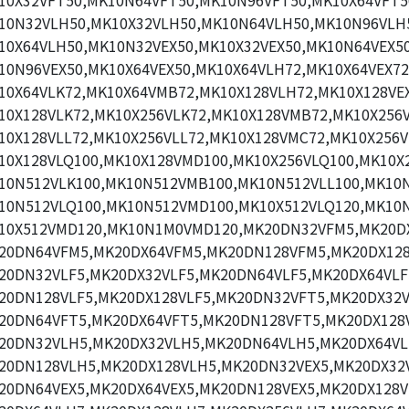
10X32VFT50,MK10N64VFT50,MK10N96VFT50,MK10X64VFT5
10N32VLH50,MK10X32VLH50,MK10N64VLH50,MK10N96VLH
10X64VLH50,MK10N32VEX50,MK10X32VEX50,MK10N64VEX50
10N96VEX50,MK10X64VEX50,MK10X64VLH72,MK10X64VEX72
10X64VLK72,MK10X64VMB72,MK10X128VLH72,MK10X128VEX
10X128VLK72,MK10X256VLK72,MK10X128VMB72,MK10X256
10X128VLL72,MK10X256VLL72,MK10X128VMC72,MK10X256V
10X128VLQ100,MK10X128VMD100,MK10X256VLQ100,MK10X
10N512VLK100,MK10N512VMB100,MK10N512VLL100,MK10
10N512VLQ100,MK10N512VMD100,MK10X512VLQ120,MK10
10X512VMD120,MK10N1M0VMD120,MK20DN32VFM5,MK20D
20DN64VFM5,MK20DX64VFM5,MK20DN128VFM5,MK20DX128
20DN32VLF5,MK20DX32VLF5,MK20DN64VLF5,MK20DX64VLF
20DN128VLF5,MK20DX128VLF5,MK20DN32VFT5,MK20DX32V
20DN64VFT5,MK20DX64VFT5,MK20DN128VFT5,MK20DX128
20DN32VLH5,MK20DX32VLH5,MK20DN64VLH5,MK20DX64VL
20DN128VLH5,MK20DX128VLH5,MK20DN32VEX5,MK20DX32V
20DN64VEX5,MK20DX64VEX5,MK20DN128VEX5,MK20DX128V