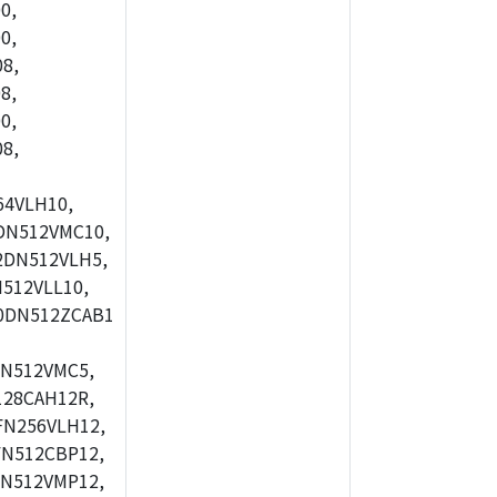
0,
0,
8,
8,
0,
8,
4VLH10,
DN512VMC10,
2DN512VLH5,
512VLL10,
0DN512ZCAB1
N512VMC5,
28CAH12R,
FN256VLH12,
N512CBP12,
N512VMP12,