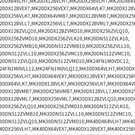
20DX64VLH7,MK20DX128VLH7,MK20DX256VLH7,MK20DX64V
20DX128VEX7,MK20DX256VEX7,MK20DX64VLK7,MK20DX128V
20DX256VLK7,MK20DX64VMB7,MK20DX128VMB7,MK20DX25
20DX128VLL7,MK20DX256VLL7,MK20DX128VML7,MK20DX25
20DX128ZVLQ10,MK20DX128ZVMD10,MK20DX256ZVLQ10,
20DX256ZVMD10,MK20DX256ZVLK10,MK20DN512ZVLK10,
20DX256ZVMB10,MK20DN512ZVMB10,MK20DX256ZVLL10,
20DN512ZVLL10,MK20DX256ZVMC10,MK20DN512ZVMC10,
20DN512ZVLQ10,MK20DN512ZVMD10,MK24FN1M0VDC12,
24FN1M0VLL12,MK24FN1M0VLQ12,MK30DX64VLH7,MK30DX
30DX256VLH7,MK30DX64VEX7,MK30DX128VEX7,MK30DX256V
30DX64VLK7,MK30DX128VLK7,MK30DX256VLK7,MK30DX64V
30DX128VMB7,MK30DX256VMB7,MK30DX128VLL7,MK30DX25
30DX128VML7,MK30DX256VML7,MK30DX128ZVLQ10,MK30D
30DX256ZVLQ10,MK30DX256ZVMD10,MK30DN512ZVLK10,
30DN512ZVMB10,MK30DN512ZVLL10,MK30DN512ZVMC10,
30DN512ZVLQ10,MK30DN512ZVMD10,MK40DX64VLH7,MK40
40DX256VLH7,MK40DX64VEX7,MK40DX128VEX7,MK40DX256V