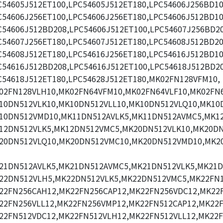
C54605J512ET100,LPC54605J512ET180,LPC54606J256BD10
C54606J256ET100,LPC54606J256ET180,LPC54606J512BD10
C54606J512BD208,LPC54606J512ET100,LPC54607J256BD20
C54607J256ET180,LPC54607J512ET180,LPC54608J512BD20
C54608J512ET180,LPC54616J256ET180,LPC54616J512BD10
C54616J512BD208,LPC54616J512ET100,LPC54618J512BD20
C54618J512ET180,LPC54628J512ET180,MK02FN128VFM10,
02FN128VLH10,MK02FN64VFM10,MK02FN64VLF10,MK02FN6
10DN512VLK10,MK10DN512VLL10,MK10DN512VLQ10,MK10
10DN512VMD10,MK11DN512AVLK5,MK11DN512AVMC5,MK1
12DN512VLK5,MK12DN512VMC5,MK20DN512VLK10,MK20DN
20DN512VLQ10,MK20DN512VMC10,MK20DN512VMD10,MK2
21DN512AVLK5,MK21DN512AVMC5,MK21DN512VLK5,MK21D
22DN512VLH5,MK22DN512VLK5,MK22DN512VMC5,MK22FN1
22FN256CAH12,MK22FN256CAP12,MK22FN256VDC12,MK22
22FN256VLL12,MK22FN256VMP12,MK22FN512CAP12,MK22F
22FN512VDC12,MK22FN512VLH12,MK22FN512VLL12,MK22F