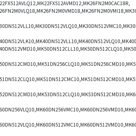
22FX512AVLQ12,MK22FX512AVMD12,MK26FN2M0CAC18R,
26FN2M0VLQ18,MK26FN2M0VMD18,MK26FN2M0VMI18,MK3
30DN512VLL10,MK30DN512VLQ10,MK30DN512VMC10,MK3
40DN512VLK10,MK40DN512VLL10,MK40DN512VLQ10,MK40
40DN512VMD10,MK50DN512CLL10,MK50DN512CLQ10,MK5
50DN512CMD10,MK51DN256CLQ10,MK51DN256CMD10,MK5
51DN512CLQ10,MK51DN512CMC10,MK51DN512CMD10,MK5
52DN512CMD10,MK53DN512CLQ10,MK53DN512CMD10,MK6
60DN256VLQ10,MK60DN256VMC10,MK60DN256VMD10,MK6
60DN512VLQ10,MK60DN512VMC10,MK60DN512VMD10,MK6