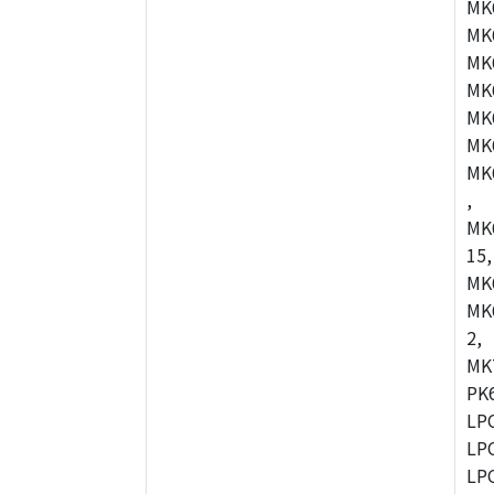
MK
MK
MK
MK
MK
MK
MK
,
MK
15,
MK
MK
2,
MK
PK
LP
LP
LP