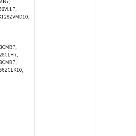
MB7,
6VLL7,
X128ZVMD10,
8CMB7,
28CLH7,
8CMB7,
56ZCLK10,