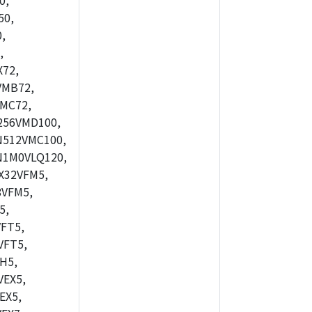
0,
50,
,
,
72,
VMB72,
MC72,
256VMD100,
N512VMC100,
N1M0VLQ120,
X32VFM5,
VFM5,
5,
FT5,
VFT5,
H5,
EX5,
EX5,