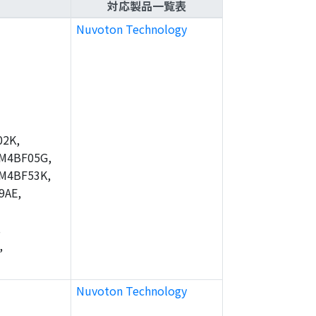
対応製品一覧表
Nuvoton Technology
2K,
M4BF05G,
M4BF53K,
9AE,
,
,
Nuvoton Technology