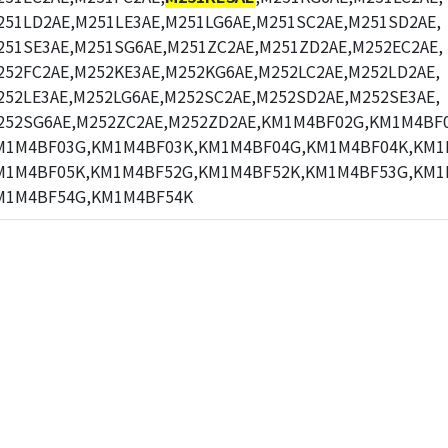
251LD2AE,M251LE3AE,M251LG6AE,M251SC2AE,M251SD2AE,
251SE3AE,M251SG6AE,M251ZC2AE,M251ZD2AE,M252EC2AE,
252FC2AE,M252KE3AE,M252KG6AE,M252LC2AE,M252LD2AE,
252LE3AE,M252LG6AE,M252SC2AE,M252SD2AE,M252SE3AE,
252SG6AE,M252ZC2AE,M252ZD2AE,KM1M4BF02G,KM1M4BF0
M1M4BF03G,KM1M4BF03K,KM1M4BF04G,KM1M4BF04K,KM1
M1M4BF05K,KM1M4BF52G,KM1M4BF52K,KM1M4BF53G,KM1
M1M4BF54G,KM1M4BF54K