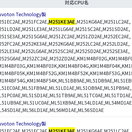
対応CPU名
uvoton Technology製
251EC2AE,M251FC2AE,
M251KE3AE
,M251KG6AE,M251LC2AE,
251LD2AE,M251LE3AE,M251LG6AE,M251SC2AE,M251SD2AE,
251SE3AE,M251SG6AE,M251ZC2AE,M251ZD2AE,M252EC2AE,
252FC2AE,M252KE3AE,M252KG6AE,M252LC2AE,M252LD2AE,
252LE3AE,M252LG6AE,M252SC2AE,M252SD2AE,M252SE3AE,
252SG6AE,M252ZC2AE,M252ZD2AE,KM1M4BF02G,KM1M4BF0
M1M4BF03G,KM1M4BF03K,KM1M4BF04G,KM1M4BF04K,KM1
M1M4BF05K,KM1M4BF52G,KM1M4BF52K,KM1M4BF53G,KM1
M1M4BF54G,KM1M4BF54K,ML51BB9AE,ML51DB9AE,ML51EB
L51EC0AE,ML51FB9AE,ML51LD1AE,ML51OB9AE,ML51PB9AE,
L51PC0AE,ML51SD1AE,ML51TB9AE,ML51TC0AE,ML51TD1AE
L51UB9AE,ML51UC0AE,ML51XB9AE,ML54LD1AE,ML54MD1AE
L54SD1AE,ML56LD1AE,ML56MD1AE,ML56SD1AE
uvoton Technology製
251EC2AE,M251FC2AE,
M251KE3AE
,M251KG6AE,M251LC2AE,