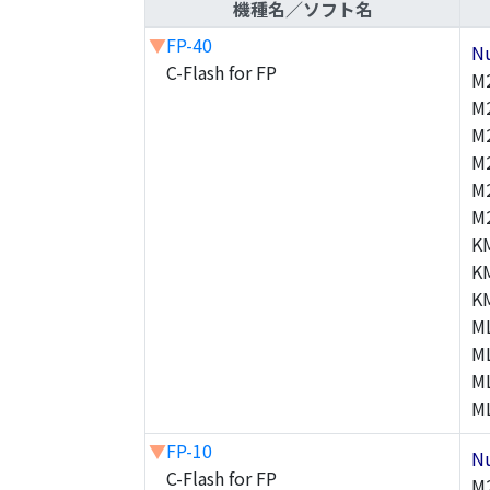
機種名／ソフト名
▼
FP-40
N
C-Flash for FP
M
M
M
M
M
M
K
K
K
M
M
M
M
▼
FP-10
N
C-Flash for FP
M