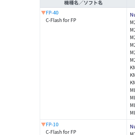
機種名／ソフト名
▼
FP-40
N
C-Flash for FP
M
M
M
M
M
M
K
K
K
M
M
M
M
▼
FP-10
N
C-Flash for FP
M