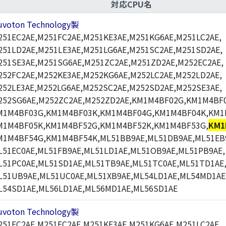
対応CPU名
uvoton Technology製
251EC2AE,M251FC2AE,M251KE3AE,M251KG6AE,M251LC2AE,
251LD2AE,M251LE3AE,M251LG6AE,M251SC2AE,M251SD2AE,
251SE3AE,M251SG6AE,M251ZC2AE,M251ZD2AE,M252EC2AE,
252FC2AE,M252KE3AE,M252KG6AE,M252LC2AE,M252LD2AE,
252LE3AE,M252LG6AE,M252SC2AE,M252SD2AE,M252SE3AE,
252SG6AE,M252ZC2AE,M252ZD2AE,KM1M4BF02G,KM1M4BF0
M1M4BF03G,KM1M4BF03K,KM1M4BF04G,KM1M4BF04K,KM1
M1M4BF05K,KM1M4BF52G,KM1M4BF52K,KM1M4BF53G,
KM1
M1M4BF54G,KM1M4BF54K,ML51BB9AE,ML51DB9AE,ML51EB
L51EC0AE,ML51FB9AE,ML51LD1AE,ML51OB9AE,ML51PB9AE,
L51PC0AE,ML51SD1AE,ML51TB9AE,ML51TC0AE,ML51TD1AE
L51UB9AE,ML51UC0AE,ML51XB9AE,ML54LD1AE,ML54MD1AE
L54SD1AE,ML56LD1AE,ML56MD1AE,ML56SD1AE
uvoton Technology製
251EC2AE,M251FC2AE,M251KE3AE,M251KG6AE,M251LC2AE,