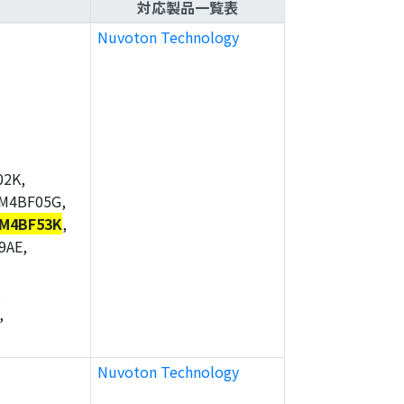
対応製品一覧表
Nuvoton Technology
2K,
M4BF05G,
M4BF53K
,
9AE,
,
,
Nuvoton Technology