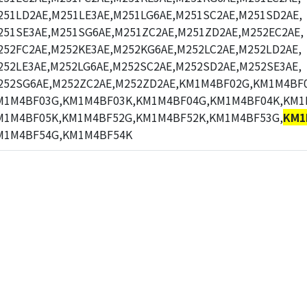
251LD2AE,M251LE3AE,M251LG6AE,M251SC2AE,M251SD2AE,
251SE3AE,M251SG6AE,M251ZC2AE,M251ZD2AE,M252EC2AE,
252FC2AE,M252KE3AE,M252KG6AE,M252LC2AE,M252LD2AE,
252LE3AE,M252LG6AE,M252SC2AE,M252SD2AE,M252SE3AE,
252SG6AE,M252ZC2AE,M252ZD2AE,KM1M4BF02G,KM1M4BF0
M1M4BF03G,KM1M4BF03K,KM1M4BF04G,KM1M4BF04K,KM1
M1M4BF05K,KM1M4BF52G,KM1M4BF52K,KM1M4BF53G,
KM1
M1M4BF54G,KM1M4BF54K