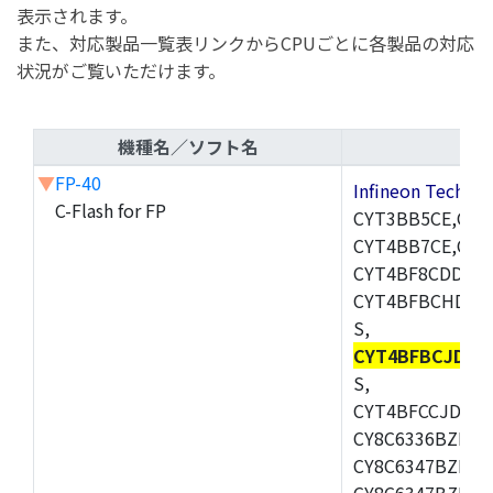
表示されます。
また、対応製品一覧表リンクからCPUごとに各製品の対応
状況がご覧いただけます。
機種名／ソフト名
▼
FP-40
Infineon Techn
C-Flash for FP
CYT3BB5CE,CYT
CYT4BB7CE,CYT
CYT4BF8CDDQ0A
CYT4BFBCHDQ0
S,
CYT4BFBCJDQ0
S,
CYT4BFCCJDQ0B
CY8C6336BZI-BL
CY8C6347BZI-BL
CY8C6347BZI-BL