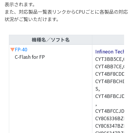
表示されます。
また、対応製品一覧表リンクからCPUごとに各製品の対応
状況がご覧いただけます。
機種名／ソフト名
▼
FP-40
Infineon Techn
C-Flash for FP
CYT3BB5CE,CYT
CYT4BB7CE,CYT
CYT4BF8CDDQ0A
CYT4BFBCHDQ0
S,
CYT4BFBCJDQ0
,
CYT4BFCCJDQ0B
CY8C6336BZI-BL
CY8C6347BZI-BL
CY8C6347BZI-BL