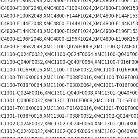
C4700-E196K2048,XMC4800-F100F1024,XMC4800-F100F153
C4800-F100F2048,XMC4800-F100K1024,XMC4800-F100K153
C4800-F100K2048,XMC4800-F144F1024,XMC4800-F144F153
C4800-F144F2048,XMC4800-F144K1024,XMC4800-F144K153
C4800-F144K2048,XMC4800-E196F1024,XMC4800-E196F153
C4800-E196F2048,XMC4800-E196K1024,XMC4800-E196K153
C4800-E196K2048,XMC1100-Q024F0008,XMC1100-Q024F00
C1100-Q024F0032,XMC1100-Q024F0064,XMC1100-Q040F00
C1100-Q040F0032,XMC1100-Q040F0064,XMC1100-T016F00
C1100-T016F0016,XMC1100-T016F0032,XMC1100-T016F006
C1100-T016X0064,XMC1100-T038F0016,XMC1100-T038F003
C1100-T038F0064,XMC1100-T038X0064,XMC1301-T016F000
C1301-Q024F0016,XMC1301-Q040F0008,XMC1301-Q040F00
C1301-Q040F0032,XMC1301-T016F0008,XMC1301-T016F00
C1301-T016X0008,XMC1301-T016X0016,XMC1301-T038F000
C1301-T038F0016,XMC1301-T038F0032,XMC1302-Q024F00
C1302-Q024F0032,XMC1302-Q024F0064,XMC1302-Q024X00
C1302-Q024X0032,XMC1302-Q024X0064,XMC1302-Q040X00