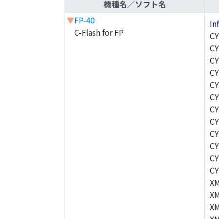
機種名／ソフト名
▼
FP-40
In
C-Flash for FP
CY
C
C
C
C
CY
CY
CY
CY
CY
CY
CY
XM
XM
XM