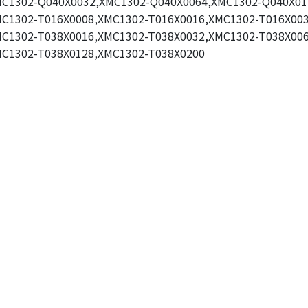
C1302-Q040X0032,XMC1302-Q040X0064,XMC1302-Q040X01
C1302-T016X0008,XMC1302-T016X0016,XMC1302-T016X003
C1302-T038X0016,XMC1302-T038X0032,XMC1302-T038X006
C1302-T038X0128,XMC1302-T038X0200