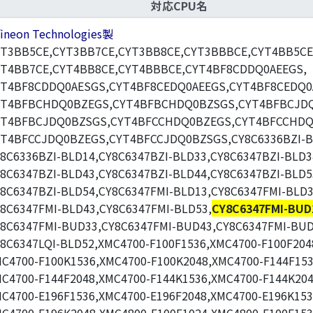
対応CPU名
fineon Technologies製
T3BB5CE,CYT3BB7CE,CYT3BB8CE,CYT3BBBCE,CYT4BB5CE
YT4BB7CE,CYT4BB8CE,CYT4BBBCE,CYT4BF8CDDQ0AEEGS,
YT4BF8CDDQ0AESGS,CYT4BF8CEDQ0AEEGS,CYT4BF8CEDQ0
YT4BFBCHDQ0BZEGS,CYT4BFBCHDQ0BZSGS,CYT4BFBCJD
YT4BFBCJDQ0BZSGS,CYT4BFCCHDQ0BZEGS,CYT4BFCCHDQ
T4BFCCJDQ0BZEGS,CYT4BFCCJDQ0BZSGS,CY8C6336BZI-B
8C6336BZI-BLD14,CY8C6347BZI-BLD33,CY8C6347BZI-BLD3
8C6347BZI-BLD43,CY8C6347BZI-BLD44,CY8C6347BZI-BLD5
8C6347BZI-BLD54,CY8C6347FMI-BLD13,CY8C6347FMI-BLD3
8C6347FMI-BLD43,CY8C6347FMI-BLD53,
CY8C6347FMI-BUD
8C6347FMI-BUD33,CY8C6347FMI-BUD43,CY8C6347FMI-BUD
8C6347LQI-BLD52,XMC4700-F100F1536,XMC4700-F100F204
C4700-F100K1536,XMC4700-F100K2048,XMC4700-F144F153
C4700-F144F2048,XMC4700-F144K1536,XMC4700-F144K204
C4700-E196F1536,XMC4700-E196F2048,XMC4700-E196K153