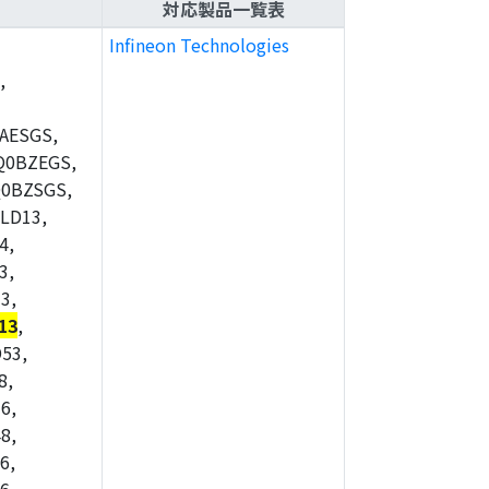
対応製品一覧表
Infineon Technologies
,
AESGS,
Q0BZEGS,
0BZSGS,
LD13,
4,
3,
3,
13
,
53,
8,
6,
8,
6,