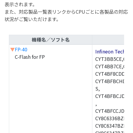
表示されます。
また、対応製品一覧表リンクからCPUごとに各製品の対応
状況がご覧いただけます。
機種名／ソフト名
▼
FP-40
Infineon Techn
C-Flash for FP
CYT3BB5CE,CYT
CYT4BB7CE,CYT
CYT4BF8CDDQ0A
CYT4BFBCHDQ0
S,
CYT4BFBCJDQ0
,
CYT4BFCCJDQ0B
CY8C6336BZI-BL
CY8C6347BZI-BL
CY8C6347BZI-BL