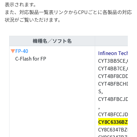
表示されます。
また、対応製品一覧表リンクからCPUごとに各製品の対応
状況がご覧いただけます。
機種名／ソフト名
▼
FP-40
Infineon Techn
C-Flash for FP
CYT3BB5CE,CYT
CYT4BB7CE,CYT
CYT4BF8CDDQ0A
CYT4BFBCHDQ0
S,
CYT4BFBCJDQ0
,
CYT4BFCCJDQ0B
CY8C6336BZI-B
CY8C6347BZI-BL
CY8C6347BZI-BL