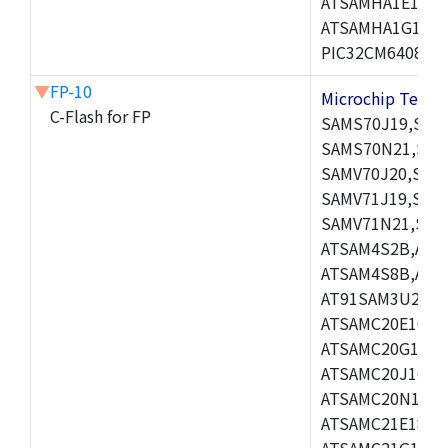
ATSAMHA1E15A,
ATSAMHA1G16A,
PIC32CM6408MC
▼
FP-10
Microchip Tec
C-Flash for FP
SAMS70J19,SAM
SAMS70N21,SAM
SAMV70J20,SAM
SAMV71J19,SAM
SAMV71N21,SAM
ATSAM4S2B,ATS
ATSAM4S8B,ATS
AT91SAM3U2C,A
ATSAMC20E16,A
ATSAMC20G16,A
ATSAMC20J16,A
ATSAMC20N18,A
ATSAMC21E18,A
ATSAMC21G18,A