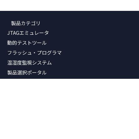
製品カテゴリ
JTAGエミュレータ
動的テストツール
フラッシュ・プログラマ
温湿度監視システム
製品選択ポータル
関連資料
製品価格表
製品概要書
リリースノート
パンフレット
技術資料