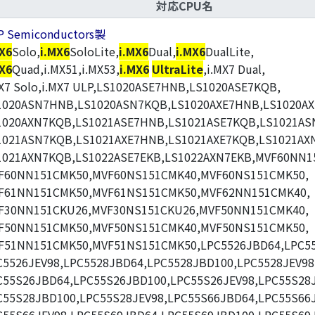
対応CPU名
P Semiconductors製
MX6
Solo,
i.MX6
SoloLite,
i.MX6
Dual,
i.MX6
DualLite,
MX6
Quad,i.MX51,i.MX53,
i.MX6
UltraLite
,i.MX7 Dual,
MX7 Solo,i.MX7 ULP,LS1020ASE7HNB,LS1020ASE7KQB,
1020ASN7HNB,LS1020ASN7KQB,LS1020AXE7HNB,LS1020AX
1020AXN7KQB,LS1021ASE7HNB,LS1021ASE7KQB,LS1021AS
1021ASN7KQB,LS1021AXE7HNB,LS1021AXE7KQB,LS1021AX
1021AXN7KQB,LS1022ASE7EKB,LS1022AXN7EKB,MVF60NN1
F60NN151CMK50,MVF60NS151CMK40,MVF60NS151CMK50,
F61NN151CMK50,MVF61NS151CMK50,MVF62NN151CMK40,
F30NN151CKU26,MVF30NS151CKU26,MVF50NN151CMK40,
F50NN151CMK50,MVF50NS151CMK40,MVF50NS151CMK50,
F51NN151CMK50,MVF51NS151CMK50,LPC5526JBD64,LPC55
C5526JEV98,LPC5528JBD64,LPC5528JBD100,LPC5528JEV98
C55S26JBD64,LPC55S26JBD100,LPC55S26JEV98,LPC55S28
C55S28JBD100,LPC55S28JEV98,LPC55S66JBD64,LPC55S66