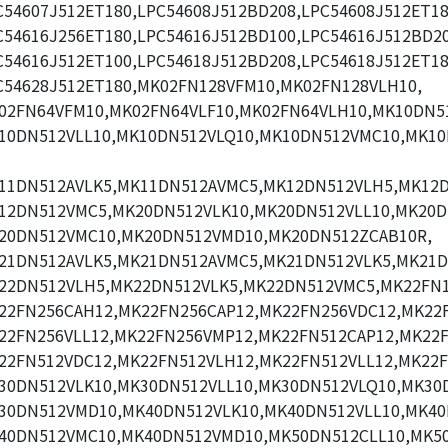
C54607J512ET180,LPC54608J512BD208,LPC54608J512ET18
C54616J256ET180,LPC54616J512BD100,LPC54616J512BD20
C54616J512ET100,LPC54618J512BD208,LPC54618J512ET18
C54628J512ET180,MK02FN128VFM10,MK02FN128VLH10,
02FN64VFM10,MK02FN64VLF10,MK02FN64VLH10,MK10DN51
10DN512VLL10,MK10DN512VLQ10,MK10DN512VMC10,MK1
11DN512AVLK5,MK11DN512AVMC5,MK12DN512VLH5,MK12D
12DN512VMC5,MK20DN512VLK10,MK20DN512VLL10,MK20D
20DN512VMC10,MK20DN512VMD10,MK20DN512ZCAB10R,
21DN512AVLK5,MK21DN512AVMC5,MK21DN512VLK5,MK21D
22DN512VLH5,MK22DN512VLK5,MK22DN512VMC5,MK22FN1
22FN256CAH12,MK22FN256CAP12,MK22FN256VDC12,MK22
22FN256VLL12,MK22FN256VMP12,MK22FN512CAP12,MK22F
22FN512VDC12,MK22FN512VLH12,MK22FN512VLL12,MK22F
30DN512VLK10,MK30DN512VLL10,MK30DN512VLQ10,MK30
30DN512VMD10,MK40DN512VLK10,MK40DN512VLL10,MK40
40DN512VMC10,MK40DN512VMD10,MK50DN512CLL10,MK5