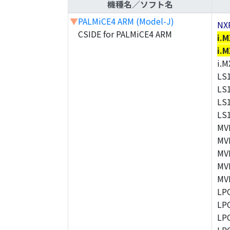
機種名／ソフト名
▼
PALMiCE4 ARM (Model-J)
NX
CSIDE for PALMiCE4 ARM
i.
i.
i.
LS
LS
LS
LS
MV
MV
MV
MV
MV
LP
LP
LP