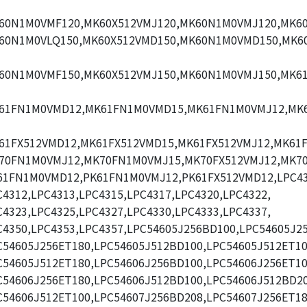
60N1M0VMF120,MK60X512VMJ120,MK60N1M0VMJ120,MK60
60N1M0VLQ150,MK60X512VMD150,MK60N1M0VMD150,MK6
60N1M0VMF150,MK60X512VMJ150,MK60N1M0VMJ150,MK6
61FN1M0VMD12,MK61FN1M0VMD15,MK61FN1M0VMJ12,MK
61FX512VMD12,MK61FX512VMD15,MK61FX512VMJ12,MK61F
70FN1M0VMJ12,MK70FN1M0VMJ15,MK70FX512VMJ12,MK70
61FN1M0VMD12,PK61FN1M0VMJ12,PK61FX512VMD12,LPC43
C4312,LPC4313,LPC4315,LPC4317,LPC4320,LPC4322,
C4323,LPC4325,LPC4327,LPC4330,LPC4333,LPC4337,
C4350,LPC4353,LPC4357,LPC54605J256BD100,LPC54605J2
C54605J256ET180,LPC54605J512BD100,LPC54605J512ET10
C54605J512ET180,LPC54606J256BD100,LPC54606J256ET10
C54606J256ET180,LPC54606J512BD100,LPC54606J512BD20
C54606J512ET100,LPC54607J256BD208,LPC54607J256ET18