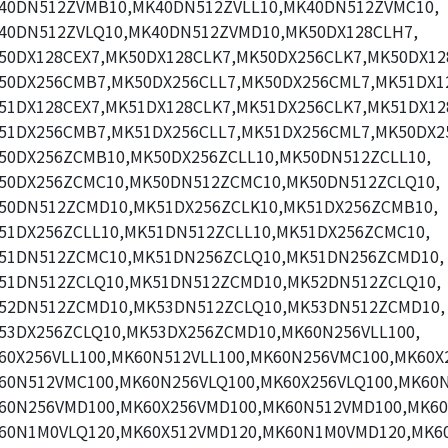
40DN512ZVMB10,MK40DN512ZVLL10,MK40DN512ZVMC10,
40DN512ZVLQ10,MK40DN512ZVMD10,MK50DX128CLH7,
50DX128CEX7,MK50DX128CLK7,MK50DX256CLK7,MK50DX12
50DX256CMB7,MK50DX256CLL7,MK50DX256CML7,MK51DX1
51DX128CEX7,MK51DX128CLK7,MK51DX256CLK7,MK51DX12
51DX256CMB7,MK51DX256CLL7,MK51DX256CML7,MK50DX2
50DX256ZCMB10,MK50DX256ZCLL10,MK50DN512ZCLL10,
50DX256ZCMC10,MK50DN512ZCMC10,MK50DN512ZCLQ10,
50DN512ZCMD10,MK51DX256ZCLK10,MK51DX256ZCMB10,
51DX256ZCLL10,MK51DN512ZCLL10,MK51DX256ZCMC10,
51DN512ZCMC10,MK51DN256ZCLQ10,MK51DN256ZCMD10,
51DN512ZCLQ10,MK51DN512ZCMD10,MK52DN512ZCLQ10,
52DN512ZCMD10,MK53DN512ZCLQ10,MK53DN512ZCMD10,
53DX256ZCLQ10,MK53DX256ZCMD10,MK60N256VLL100,
60X256VLL100,MK60N512VLL100,MK60N256VMC100,MK60X
60N512VMC100,MK60N256VLQ100,MK60X256VLQ100,MK60N
60N256VMD100,MK60X256VMD100,MK60N512VMD100,MK60
60N1M0VLQ120,MK60X512VMD120,MK60N1M0VMD120,MK6