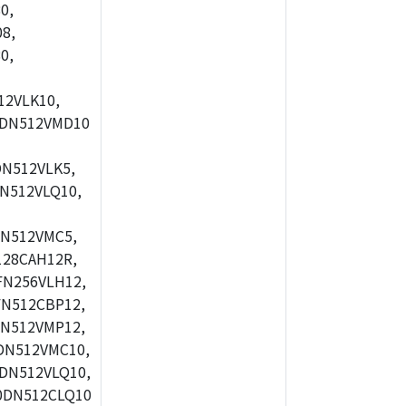
0,
8,
0,
2VLK10,
0DN512VMD10
N512VLK5,
N512VLQ10,
N512VMC5,
28CAH12R,
FN256VLH12,
N512CBP12,
N512VMP12,
DN512VMC10,
DN512VLQ10,
0DN512CLQ10