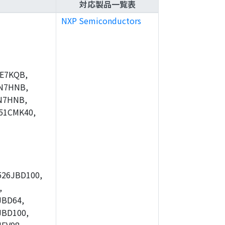
対応製品一覧表
NXP Semiconductors
E7KQB,
N7HNB,
N7HNB,
51CMK40,
26JBD100,
,
JBD64,
JBD100,