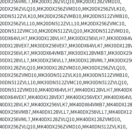
20DX256VML7,MK20DX128ZVLQ10,MK20DX128ZVMD10,
20DX256ZVLQ10,MK20DX256ZVMD10,MK20DX256ZVLK10,
20DN512ZVLK10,MK20DX256ZVMB10,MK20DN512ZVMB10,
20DX256ZVLL10,MK20DN512ZVLL10,MK20DX256ZVMC10,
20DN512ZVMC10,MK20DN512ZVLQ10,MK20DN512ZVMD10,
30DX64VLH7,MK30DX128VLH7,MK30DX256VLH7,MK30DX64V
30DX128VEX7,MK30DX256VEX7,MK30DX64VLK7,MK30DX128V
30DX256VLK7,MK30DX64VMB7,MK30DX128VMB7,MK30DX25
30DX128VLL7,MK30DX256VLL7,MK30DX128VML7,MK30DX25
30DX128ZVLQ10,MK30DX128ZVMD10,MK30DX256ZVLQ10,
30DX256ZVMD10,MK30DN512ZVLK10,MK30DN512ZVMB10,
30DN512ZVLL10,MK30DN512ZVMC10,MK30DN512ZVLQ10,
30DN512ZVMD10,MK40DX64VLH7,MK40DX128VLH7,MK40DX
40DX64VEX7,MK40DX128VEX7,MK40DX256VEX7,MK40DX64VL
40DX128VLK7,MK40DX256VLK7,MK40DX64VMB7,MK40DX12
40DX256VMB7,MK40DX128VLL7,MK40DX256VLL7,MK40DX12
40DX256VML7,MK40DX128ZVLQ10,MK40DX128ZVMD10,
40DX256ZVLQ10,MK40DX256ZVMD10,MK40DN512ZVLK10,