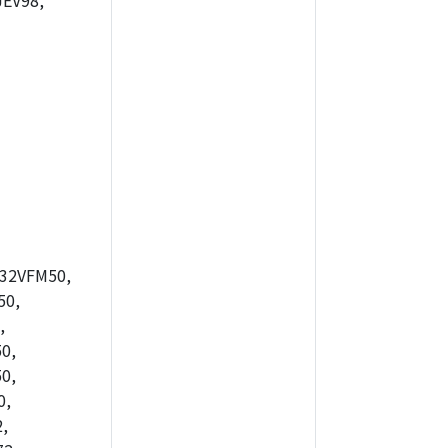
EV98,
32VFM50,
50,
,
0,
0,
0,
,