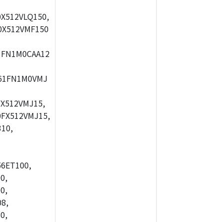
X512VLQ150,
0X512VMF150
1FN1M0CAA12
61FN1M0VMJ
X512VMJ15,
FX512VMJ15,
10,
56ET100,
0,
0,
8,
0,