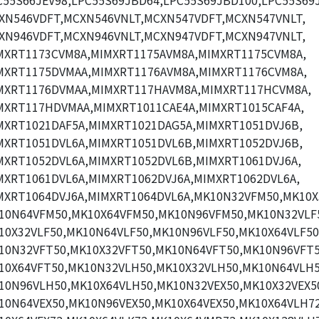
C55S66JEV98,LPC55S69JBD64,LPC55S69JBD100,LPC55S69J
XN546VDFT,MCXN546VNLT,MCXN547VDFT,MCXN547VNLT,
XN946VDFT,MCXN946VNLT,MCXN947VDFT,MCXN947VNLT,
MXRT1173CVM8A,MIMXRT1175AVM8A,MIMXRT1175CVM8A,
MXRT1175DVMAA,MIMXRT1176AVM8A,MIMXRT1176CVM8A,
MXRT1176DVMAA,MIMXRT117HAVM8A,MIMXRT117HCVM8A,
MXRT117HDVMAA,MIMXRT1011CAE4A,MIMXRT1015CAF4A,
MXRT1021DAF5A,MIMXRT1021DAG5A,MIMXRT1051DVJ6B,
MXRT1051DVL6A,MIMXRT1051DVL6B,MIMXRT1052DVJ6B,
MXRT1052DVL6A,MIMXRT1052DVL6B,MIMXRT1061DVJ6A,
MXRT1061DVL6A,MIMXRT1062DVJ6A,MIMXRT1062DVL6A,
MXRT1064DVJ6A,MIMXRT1064DVL6A,MK10N32VFM50,MK10X
10N64VFM50,MK10X64VFM50,MK10N96VFM50,MK10N32VLF
10X32VLF50,MK10N64VLF50,MK10N96VLF50,MK10X64VLF50
10N32VFT50,MK10X32VFT50,MK10N64VFT50,MK10N96VFT5
10X64VFT50,MK10N32VLH50,MK10X32VLH50,MK10N64VLH5
10N96VLH50,MK10X64VLH50,MK10N32VEX50,MK10X32VEX5
10N64VEX50,MK10N96VEX50,MK10X64VEX50,MK10X64VLH72