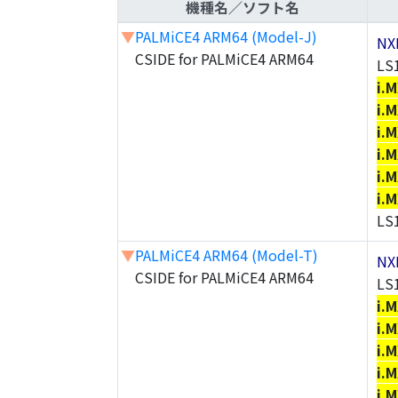
機種名／ソフト名
▼
PALMiCE4 ARM64 (Model-J)
NX
CSIDE for PALMiCE4 ARM64
LS
i.
i.
i.
i.
i.
i.
LS
▼
PALMiCE4 ARM64 (Model-T)
NX
CSIDE for PALMiCE4 ARM64
LS
i.
i.
i.
i.
i.