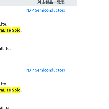
対応製品一覧表
NXP Semiconductors
ite,
raLite
Solo
,
lLite,
NXP Semiconductors
ite,
raLite
Solo
,
lLite,