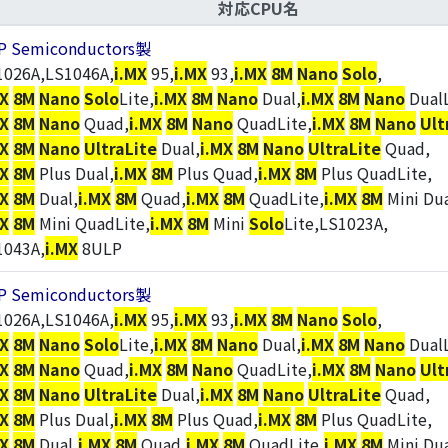
対応CPU名
P Semiconductors製
1026A,LS1046A,
i.MX
95,
i.MX
93,
i.MX
8M
Nano
Solo
,
MX
8M
Nano
Solo
Lite,
i.MX
8M
Nano
Dual,
i.MX
8M
Nano
DualL
MX
8M
Nano
Quad,
i.MX
8M
Nano
QuadLite,
i.MX
8M
Nano
Ult
MX
8M
Nano
UltraLite
Dual,
i.MX
8M
Nano
UltraLite
Quad,
MX
8M
Plus Dual,
i.MX
8M
Plus Quad,
i.MX
8M
Plus QuadLite,
MX
8M
Dual,
i.MX
8M
Quad,
i.MX
8M
QuadLite,
i.MX
8M
Mini Dua
MX
8M
Mini QuadLite,
i.MX
8M
Mini
Solo
Lite,LS1023A,
1043A,
i.MX
8ULP
P Semiconductors製
1026A,LS1046A,
i.MX
95,
i.MX
93,
i.MX
8M
Nano
Solo
,
MX
8M
Nano
Solo
Lite,
i.MX
8M
Nano
Dual,
i.MX
8M
Nano
DualL
MX
8M
Nano
Quad,
i.MX
8M
Nano
QuadLite,
i.MX
8M
Nano
Ult
MX
8M
Nano
UltraLite
Dual,
i.MX
8M
Nano
UltraLite
Quad,
MX
8M
Plus Dual,
i.MX
8M
Plus Quad,
i.MX
8M
Plus QuadLite,
MX
8M
Dual,
i.MX
8M
Quad,
i.MX
8M
QuadLite,
i.MX
8M
Mini Dua