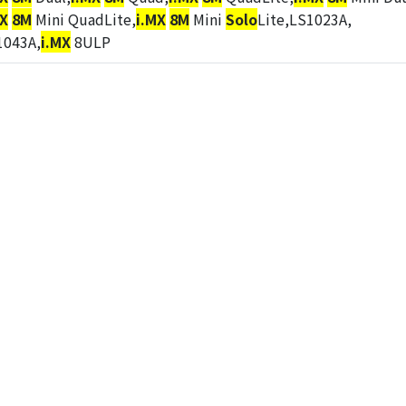
MX
8M
Mini QuadLite,
i.MX
8M
Mini
Solo
Lite,LS1023A,
1043A,
i.MX
8ULP