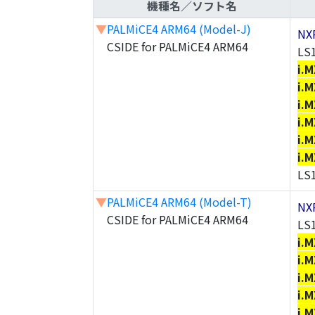
機種名／ソフト名
▼
PALMiCE4 ARM64 (Model-J)
NX
CSIDE for PALMiCE4 ARM64
LS
i.M
i.M
i.M
i.M
i.M
i.M
LS
▼
PALMiCE4 ARM64 (Model-T)
NX
CSIDE for PALMiCE4 ARM64
LS
i.M
i.M
i.M
i.M
i.M