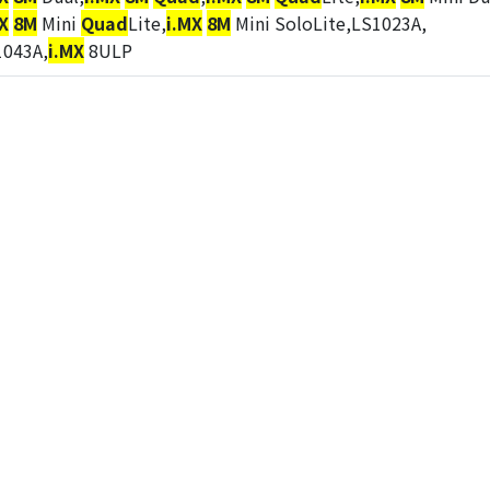
X
8M
Mini
Quad
Lite,
i.MX
8M
Mini SoloLite,LS1023A,
1043A,
i.MX
8ULP