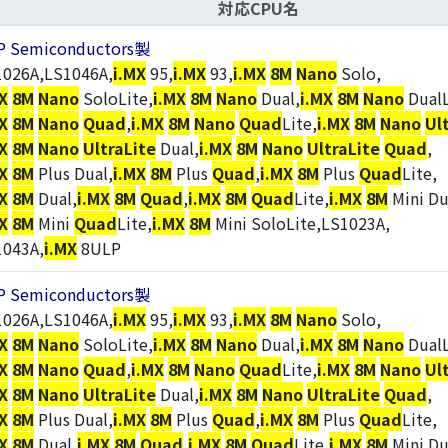
対応CPU名
P Semiconductors製
1026A,LS1046A,
i.MX
95,
i.MX
93,
i.MX
8M
Nano
Solo,
X
8M
Nano
SoloLite,
i.MX
8M
Nano
Dual,
i.MX
8M
Nano
DualL
X
8M
Nano
Quad
,
i.MX
8M
Nano
Quad
Lite,
i.MX
8M
Nano
Ul
X
8M
Nano
UltraLite
Dual,
i.MX
8M
Nano
UltraLite
Quad
,
X
8M
Plus Dual,
i.MX
8M
Plus
Quad
,
i.MX
8M
Plus
Quad
Lite,
X
8M
Dual,
i.MX
8M
Quad
,
i.MX
8M
Quad
Lite,
i.MX
8M
Mini Du
X
8M
Mini
Quad
Lite,
i.MX
8M
Mini SoloLite,LS1023A,
1043A,
i.MX
8ULP
P Semiconductors製
1026A,LS1046A,
i.MX
95,
i.MX
93,
i.MX
8M
Nano
Solo,
X
8M
Nano
SoloLite,
i.MX
8M
Nano
Dual,
i.MX
8M
Nano
DualL
X
8M
Nano
Quad
,
i.MX
8M
Nano
Quad
Lite,
i.MX
8M
Nano
Ul
X
8M
Nano
UltraLite
Dual,
i.MX
8M
Nano
UltraLite
Quad
,
X
8M
Plus Dual,
i.MX
8M
Plus
Quad
,
i.MX
8M
Plus
Quad
Lite,
X
8M
Dual,
i.MX
8M
Quad
,
i.MX
8M
Quad
Lite,
i.MX
8M
Mini Du