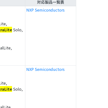
対応製品一覧表
NXP Semiconductors
ite,
traLite
Solo,
alLite,
NXP Semiconductors
ite,
traLite
Solo,
alLite,