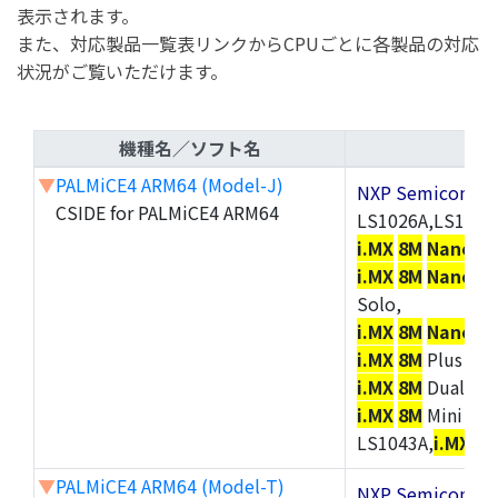
表示されます。
また、対応製品一覧表リンクからCPUごとに各製品の対応
状況がご覧いただけます。
機種名／ソフト名
▼
PALMiCE4 ARM64 (Model-J)
NXP Semicond
CSIDE for PALMiCE4 ARM64
LS1026A,LS1046
i.MX
8M
Nano
So
i.MX
8M
Nano
Qu
Solo,
i.MX
8M
Nano
Ult
i.MX
8M
Plus Dua
i.MX
8M
Dual,
i.M
i.MX
8M
Mini Qua
LS1043A,
i.MX
8U
▼
PALMiCE4 ARM64 (Model-T)
NXP Semicond