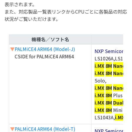
表示されます。
また、対応製品一覧表リンクからCPUごとに各製品の対応
状況がご覧いただけます。
機種名／ソフト名
▼
PALMiCE4 ARM64 (Model-J)
NXP Semicond
CSIDE for PALMiCE4 ARM64
LS1026A,LS1046
i.MX
8M
Nano
So
i.MX
8M
Nano
Qu
Solo,
i.MX
8M
Nano
Ul
i.MX
8M
Plus
Dua
i.MX
8M
Dual
,
i.
i.MX
8M
Mini Qua
LS1043A,
i.MX
8U
▼
PALMiCE4 ARM64 (Model-T)
NXP Semicond