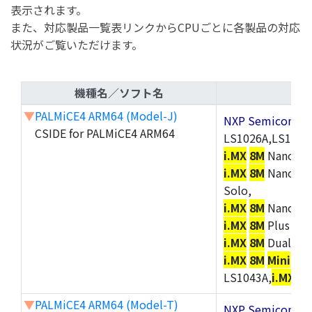
表示されます。
また、対応製品一覧表リンクからCPUごとに各製品の対応
状況がご覧いただけます。
機種名／ソフト名
▼
PALMiCE4 ARM64 (Model-J)
NXP Semicond
CSIDE for PALMiCE4 ARM64
LS1026A,LS1046
i.MX
8M
Nano Sol
i.MX
8M
Nano Qu
Solo,
i.MX
8M
Nano Ult
i.MX
8M
Plus Dua
i.MX
8M
Dual,
i.M
i.MX
8M
Mini
Qua
LS1043A,
i.MX
8U
▼
PALMiCE4 ARM64 (Model-T)
NXP Semicond