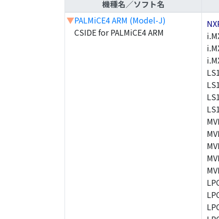
機種名／ソフト名
▼
PALMiCE4 ARM (Model-J)
NX
CSIDE for PALMiCE4 ARM
i.M
i.M
i.
LS
LS
LS
LS
MV
MV
MV
MV
MV
LP
LP
LP