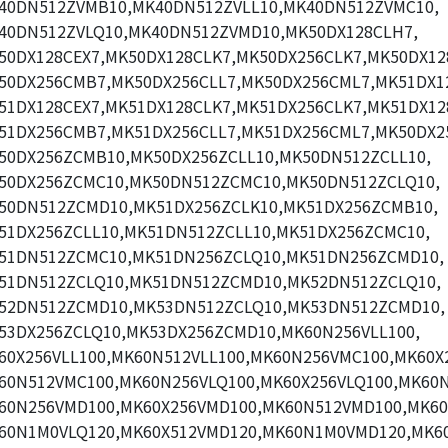
40DN512ZVMB10,MK40DN512ZVLL10,MK40DN512ZVMC10,
40DN512ZVLQ10,MK40DN512ZVMD10,MK50DX128CLH7,
50DX128CEX7,MK50DX128CLK7,MK50DX256CLK7,MK50DX12
50DX256CMB7,MK50DX256CLL7,MK50DX256CML7,MK51DX1
51DX128CEX7,MK51DX128CLK7,MK51DX256CLK7,MK51DX12
51DX256CMB7,MK51DX256CLL7,MK51DX256CML7,MK50DX2
50DX256ZCMB10,MK50DX256ZCLL10,MK50DN512ZCLL10,
50DX256ZCMC10,MK50DN512ZCMC10,MK50DN512ZCLQ10,
50DN512ZCMD10,MK51DX256ZCLK10,MK51DX256ZCMB10,
51DX256ZCLL10,MK51DN512ZCLL10,MK51DX256ZCMC10,
51DN512ZCMC10,MK51DN256ZCLQ10,MK51DN256ZCMD10,
51DN512ZCLQ10,MK51DN512ZCMD10,MK52DN512ZCLQ10,
52DN512ZCMD10,MK53DN512ZCLQ10,MK53DN512ZCMD10,
53DX256ZCLQ10,MK53DX256ZCMD10,MK60N256VLL100,
60X256VLL100,MK60N512VLL100,MK60N256VMC100,MK60X
60N512VMC100,MK60N256VLQ100,MK60X256VLQ100,MK60N
60N256VMD100,MK60X256VMD100,MK60N512VMD100,MK60
60N1M0VLQ120,MK60X512VMD120,MK60N1M0VMD120,MK6