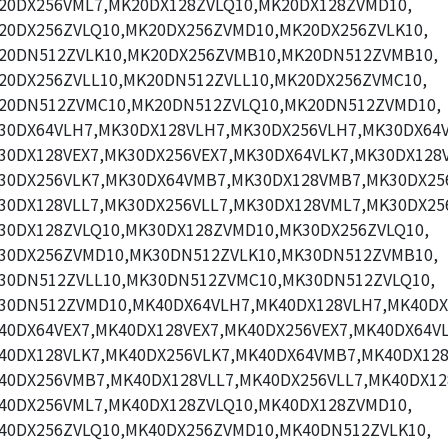
20DX256VML7,MK20DX128ZVLQ10,MK20DX128ZVMD10,
20DX256ZVLQ10,MK20DX256ZVMD10,MK20DX256ZVLK10,
20DN512ZVLK10,MK20DX256ZVMB10,MK20DN512ZVMB10,
20DX256ZVLL10,MK20DN512ZVLL10,MK20DX256ZVMC10,
20DN512ZVMC10,MK20DN512ZVLQ10,MK20DN512ZVMD10,
30DX64VLH7,MK30DX128VLH7,MK30DX256VLH7,MK30DX64V
30DX128VEX7,MK30DX256VEX7,MK30DX64VLK7,MK30DX128V
30DX256VLK7,MK30DX64VMB7,MK30DX128VMB7,MK30DX25
30DX128VLL7,MK30DX256VLL7,MK30DX128VML7,MK30DX25
30DX128ZVLQ10,MK30DX128ZVMD10,MK30DX256ZVLQ10,
30DX256ZVMD10,MK30DN512ZVLK10,MK30DN512ZVMB10,
30DN512ZVLL10,MK30DN512ZVMC10,MK30DN512ZVLQ10,
30DN512ZVMD10,MK40DX64VLH7,MK40DX128VLH7,MK40DX
40DX64VEX7,MK40DX128VEX7,MK40DX256VEX7,MK40DX64VL
40DX128VLK7,MK40DX256VLK7,MK40DX64VMB7,MK40DX12
40DX256VMB7,MK40DX128VLL7,MK40DX256VLL7,MK40DX12
40DX256VML7,MK40DX128ZVLQ10,MK40DX128ZVMD10,
40DX256ZVLQ10,MK40DX256ZVMD10,MK40DN512ZVLK10,