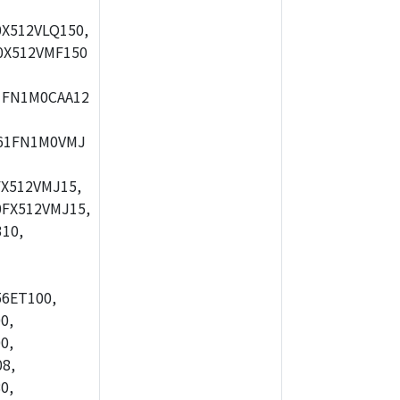
X512VLQ150,
0X512VMF150
1FN1M0CAA12
61FN1M0VMJ
X512VMJ15,
FX512VMJ15,
10,
56ET100,
0,
0,
8,
0,