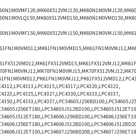
60N1M0VMF120,MK60X512VMJ120,MK60N1M0VMJ120,MK60
60N1M0VLQ150,MK60X512VMD150,MK60N1M0VMD150,MK6
60N1M0VMF150,MK60X512VMJ150,MK60N1M0VMJ150,MK6
61FN1M0VMD12,MK61FN1M0VMD15,MK61FN1M0VMJ12,MK
61FX512VMD12,MK61FX512VMD15,MK61FX512VMJ12,MK61F
70FN1M0VMJ12,MK70FN1M0VMJ15,MK70FX512VMJ12,MK70
61FN1M0VMD12,PK61FN1M0VMJ12,PK61FX512VMD12,LPC43
C4312,LPC4313,LPC4315,LPC4317,LPC4320,LPC4322,
C4323,LPC4325,LPC4327,LPC4330,LPC4333,LPC4337,
C4350,LPC4353,LPC4357,LPC54605J256BD100,LPC54605J2
C54605J256ET180,LPC54605J512BD100,LPC54605J512ET10
C54605J512ET180,LPC54606J256BD100,LPC54606J256ET10
C54606J256ET180,LPC54606J512BD100,LPC54606J512BD20
C54606J512ET100,LPC54607J256BD208,LPC54607J256ET18