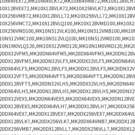
10X64VEX72,MK10X64VLK72,MK10X64VMB72,MK10X128VLH7
10X128VEX72,MK10X128VLK72,MK10X256VLK72,MK10X128V
10X256VMB72,MK10X128VLL72,MK10X256VLL72,MK10X128V
10X256VMC72,MK10X128VLQ100,MK10X128VMD100,MK10X2
10X256VMD100,MK10N512VLK100,MK10N512VMB100,MK10N
10N512VMC100,MK10N512VLQ100,MK10N512VMD100,MK10
10N1M0VLQ120,MK10X512VMD120,MK10N1M0VMD120,MK2
20DX32VFM5,MK20DN64VFM5,MK20DX64VFM5,MK20DN128V
20DX128VFM5,MK20DN32VLF5,MK20DX32VLF5,MK20DN64VL
20DX64VLF5,MK20DN128VLF5,MK20DX128VLF5,MK20DN32V
20DX32VFT5,MK20DN64VFT5,MK20DX64VFT5,MK20DN128V
20DX128VFT5,MK20DN32VLH5,MK20DX32VLH5,MK20DN64V
20DX64VLH5,MK20DN128VLH5,MK20DX128VLH5,MK20DN32
20DX32VEX5,MK20DN64VEX5,MK20DX64VEX5,MK20DN128VE
20DX128VEX5,MK20DX64VLH7,MK20DX128VLH7,MK20DX256
20DX64VEX7,MK20DX128VEX7,MK20DX256VEX7,MK20DX64VL
20DX128VLK7,MK20DX256VLK7,MK20DX64VMB7,MK20DX12
20DX256VMB7,MK20DX128VLL7,MK20DX256VLL7,MK20DX12