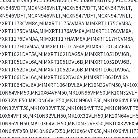
C55S66JEV98,LPC55S69JBD64,LPC55S69JBD100,LPC55S69J
XN546VDFT,MCXN546VNLT,MCXN547VDFT,MCXN547VNLT,
XN946VDFT,MCXN946VNLT,MCXN947VDFT,MCXN947VNLT,
MXRT1173CVM8A,MIMXRT1175AVM8A,MIMXRT1175CVM8A,
MXRT1175DVMAA,MIMXRT1176AVM8A,MIMXRT1176CVM8A,
MXRT1176DVMAA,MIMXRT117HAVM8A,MIMXRT117HCVM8A,
MXRT117HDVMAA,MIMXRT1011CAE4A,MIMXRT1015CAF4A,
MXRT1021DAF5A,MIMXRT1021DAG5A,MIMXRT1051DVJ6B,
MXRT1051DVL6A,MIMXRT1051DVL6B,MIMXRT1052DVJ6B,
MXRT1052DVL6A,MIMXRT1052DVL6B,MIMXRT1061DVJ6A,
MXRT1061DVL6A,MIMXRT1062DVJ6A,MIMXRT1062DVL6A,
MXRT1064DVJ6A,MIMXRT1064DVL6A,MK10N32VFM50,MK10X
10N64VFM50,MK10X64VFM50,MK10N96VFM50,MK10N32VLF
10X32VLF50,MK10N64VLF50,MK10N96VLF50,MK10X64VLF50
10N32VFT50,MK10X32VFT50,MK10N64VFT50,MK10N96VFT5
10X64VFT50,MK10N32VLH50,MK10X32VLH50,MK10N64VLH5
10N96VLH50,MK10X64VLH50,MK10N32VEX50,MK10X32VEX5
10N64VEX50,MK10N96VEX50,MK10X64VEX50,MK10X64VLH72