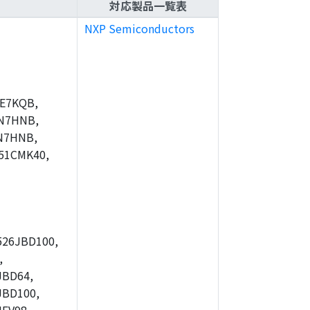
対応製品一覧表
NXP Semiconductors
E7KQB,
N7HNB,
N7HNB,
51CMK40,
26JBD100,
,
JBD64,
JBD100,