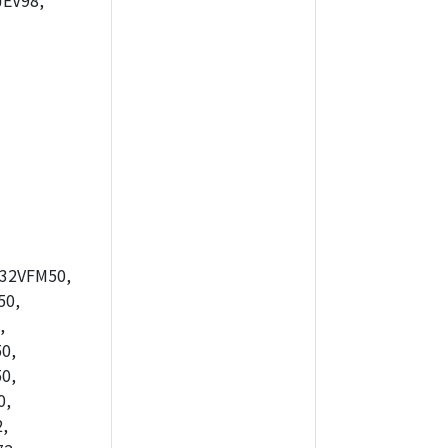
EV98,
32VFM50,
50,
,
0,
0,
0,
,