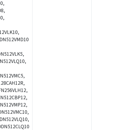
0,
8,
0,
2VLK10,
0DN512VMD10
N512VLK5,
N512VLQ10,
N512VMC5,
28CAH12R,
FN256VLH12,
N512CBP12,
N512VMP12,
DN512VMC10,
DN512VLQ10,
0DN512CLQ10