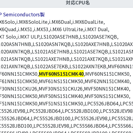
対応CPU名
P Semiconductors製
X6Solo,i.MX6SoloLite,i.MX6Dual,i.MX6DualLite,
X6Quad,i.MX51,i.MX53,i.MX6 UltraLite,i.MX7 Dual,
MX7 Solo,i.MX7 ULP,LS1020ASE7HNB,LS1020ASE7KQB,
1020ASN7HNB,LS1020ASN7KQB,LS1020AXE7HNB,LS1020AX
1020AXN7KQB,LS1021ASE7HNB,LS1021ASE7KQB,LS1021AS
1021ASN7KQB,LS1021AXE7HNB,LS1021AXE7KQB,LS1021AX
1021AXN7KQB,LS1022ASE7EKB,LS1022AXN7EKB,MVF60NN1
F60NN151CMK50,
MVF60NS151CMK40
,MVF60NS151CMK50,
F61NN151CMK50,MVF61NS151CMK50,MVF62NN151CMK40,
F30NN151CKU26,MVF30NS151CKU26,MVF50NN151CMK40,
F50NN151CMK50,MVF50NS151CMK40,MVF50NS151CMK50,
F51NN151CMK50,MVF51NS151CMK50,LPC5526JBD64,LPC55
C5526JEV98,LPC5528JBD64,LPC5528JBD100,LPC5528JEV98
C55S26JBD64,LPC55S26JBD100,LPC55S26JEV98,LPC55S28
C55S28JBD100,LPC55S28JEV98,LPC55S66JBD64,LPC55S66