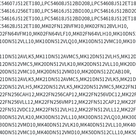
C54607J512ET180,LPC54608J512BD208,LPC54608J512ET18
C54616J256ET180,LPC54616J512BD100,LPC54616J512BD20
C54616J512ET100,LPC54618J512BD208,LPC54618J512ET18
C54628J512ET180,MK02FN128VFM10,MK02FN128VLH10,
02FN64VFM10,MK02FN64VLF10,MK02FN64VLH10,MK10DN51
10DN512VLL10,MK10DN512VLQ10,MK10DN512VMC10,MK1
11DN512AVLK5,MK11DN512AVMC5,MK12DN512VLH5,MK12D
12DN512VMC5,MK20DN512VLK10,MK20DN512VLL10,MK20D
20DN512VMC10,MK20DN512VMD10,MK20DN512ZCAB10R,
21DN512AVLK5,MK21DN512AVMC5,MK21DN512VLK5,MK21D
22DN512VLH5,MK22DN512VLK5,MK22DN512VMC5,MK22FN1
22FN256CAH12,MK22FN256CAP12,MK22FN256VDC12,MK22
22FN256VLL12,MK22FN256VMP12,MK22FN512CAP12,MK22F
22FN512VDC12,MK22FN512VLH12,MK22FN512VLL12,MK22F
30DN512VLK10,MK30DN512VLL10,MK30DN512VLQ10,MK30
30DN512VMD10,MK40DN512VLK10,MK40DN512VLL10,MK40
40DN512VMC10,MK40DN512VMD10,MK50DN512CLL10,MK5