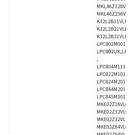
MKL46Z128VLL4
MKL46Z256VMC4
K32L2B11VLH0A
K32L2B21VLH0A
K32L2B31VLH0A
LPC802M001JDH
LPC802UK,LPC8
,
LPC804M111JDH2
LPC822M101JDH
LPC824M201JHI
LPC844M201JHI
LPC845M301JBD
MKE02Z16VLC2,
MKE02Z32VLC2,
MKE02Z32VLH2,
MKE02Z64VLC2,
MKE02Z64VLH2,