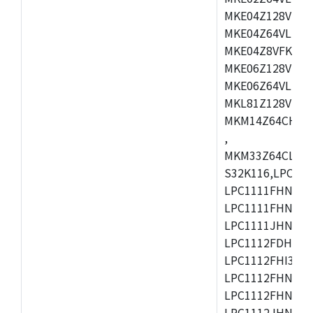
MKE04Z128VLD4
MKE04Z64VLD4,
MKE04Z8VFK4,M
MKE06Z128VLH4
MKE06Z64VLH4,
MKL81Z128VLK7
MKM14Z64CHH5
,
MKM33Z64CLL5,
S32K116,LPC111
LPC1111FHN33/1
LPC1111FHN33/2
LPC1111JHN33/2
LPC1112FDH28/1
LPC1112FHI33/2
LPC1112FHN33/1
LPC1112FHN33/2
LPC1112JHN33/1