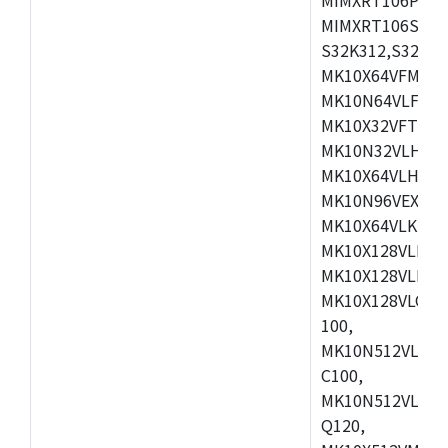
MIMXRT106SCVL
S32K312,S32K3
MK10X64VFM50,
MK10N64VLF50,
MK10X32VFT50,
MK10N32VLH50,
MK10X64VLH50,
MK10N96VEX50,
MK10X64VLK72,
MK10X128VLK72
MK10X128VLL72
MK10X128VLQ10
100,
MK10N512VLK10
C100,
MK10N512VLQ10
Q120,