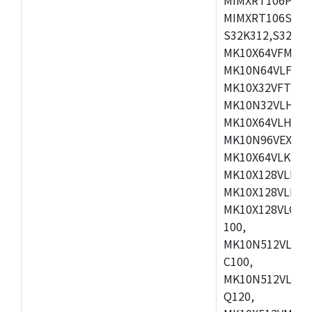
MIMXRT106SCVL
S32K312,S32K3
MK10X64VFM50,
MK10N64VLF50,
MK10X32VFT50,
MK10N32VLH50,
MK10X64VLH50,
MK10N96VEX50,
MK10X64VLK72,
MK10X128VLK72
MK10X128VLL72
MK10X128VLQ10
100,
MK10N512VLK10
C100,
MK10N512VLQ10
Q120,