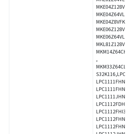
MKE04Z128VLD4
MKE04Z64VLD4,
MKE04Z8VFK4,M
MKE06Z128VLH4
MKE06Z64VLH4,
MKL81Z128VLK7
MKM14Z64CHH5
,
MKM33Z64CLL5,
S32K116,LPC111
LPC1111FHN33/1
LPC1111FHN33/2
LPC1111JHN33/2
LPC1112FDH28/1
LPC1112FHI33/2
LPC1112FHN33/1
LPC1112FHN33/2
LPC1112JHN33/1