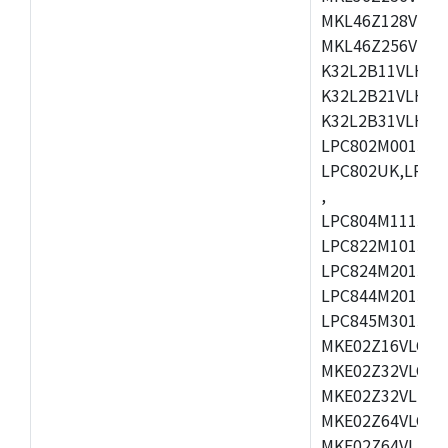
MKL46Z128VLL4
MKL46Z256VMC4
K32L2B11VLH0A
K32L2B21VLH0A
K32L2B31VLH0A
LPC802M001JDH
LPC802UK,LPC8
,
LPC804M111JDH2
LPC822M101JDH
LPC824M201JHI
LPC844M201JHI
LPC845M301JBD
MKE02Z16VLC2,
MKE02Z32VLC2,
MKE02Z32VLH2,
MKE02Z64VLC2,
MKE02Z64VLH2,