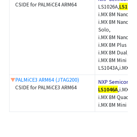
CSIDE for PALMiCE4 ARM64
LS1026A,
LS1046
i.MX 8M Nano Sol
i.MX 8M Nano Qu
Solo,
i.MX 8M Nano Ult
i.MX 8M Plus Dua
i.MX 8M Dual,i.M
i.MX 8M Mini Qua
LS1043A,i.MX 8
▼
PALMiCE3 ARM64 (JTAG200)
NXP Semicond
CSIDE for PALMiCE3 ARM64
LS1046A
,i.MX 8
i.MX 8M QuadLite
i.MX 8M Mini So