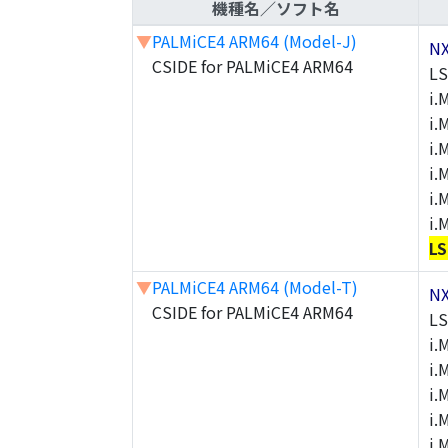
機種名／ソフト名
▼
PALMiCE4 ARM64 (Model-J)
N
CSIDE for PALMiCE4 ARM64
LS
i.
i.
i.
i.
i.
i.
LS
▼
PALMiCE4 ARM64 (Model-T)
N
CSIDE for PALMiCE4 ARM64
LS
i.
i.
i.
i.
i.