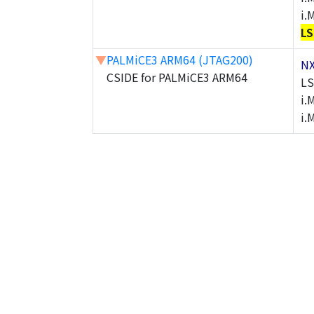
i.
LS
▼
PALMiCE3 ARM64 (JTAG200)
N
CSIDE for PALMiCE3 ARM64
LS
i.
i.