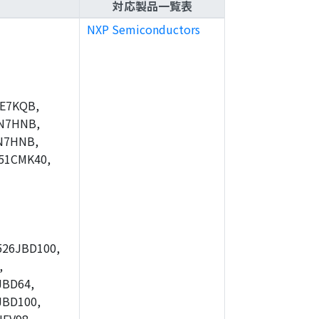
対応製品一覧表
NXP Semiconductors
E7KQB,
N7HNB,
N7HNB,
51CMK40,
26JBD100,
,
JBD64,
JBD100,