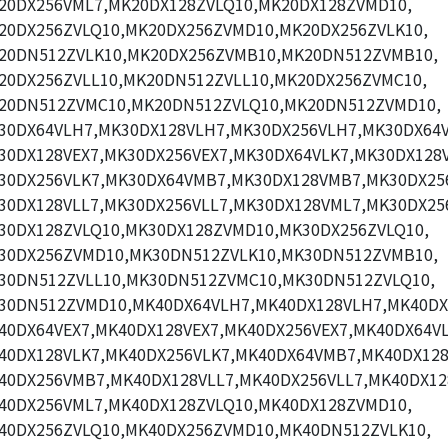
20DX256VML7,MK20DX128ZVLQ10,MK20DX128ZVMD10,
20DX256ZVLQ10,MK20DX256ZVMD10,MK20DX256ZVLK10,
20DN512ZVLK10,MK20DX256ZVMB10,MK20DN512ZVMB10,
20DX256ZVLL10,MK20DN512ZVLL10,MK20DX256ZVMC10,
20DN512ZVMC10,MK20DN512ZVLQ10,MK20DN512ZVMD10,
30DX64VLH7,MK30DX128VLH7,MK30DX256VLH7,MK30DX64V
30DX128VEX7,MK30DX256VEX7,MK30DX64VLK7,MK30DX128V
30DX256VLK7,MK30DX64VMB7,MK30DX128VMB7,MK30DX25
30DX128VLL7,MK30DX256VLL7,MK30DX128VML7,MK30DX25
30DX128ZVLQ10,MK30DX128ZVMD10,MK30DX256ZVLQ10,
30DX256ZVMD10,MK30DN512ZVLK10,MK30DN512ZVMB10,
30DN512ZVLL10,MK30DN512ZVMC10,MK30DN512ZVLQ10,
30DN512ZVMD10,MK40DX64VLH7,MK40DX128VLH7,MK40DX
40DX64VEX7,MK40DX128VEX7,MK40DX256VEX7,MK40DX64VL
40DX128VLK7,MK40DX256VLK7,MK40DX64VMB7,MK40DX12
40DX256VMB7,MK40DX128VLL7,MK40DX256VLL7,MK40DX12
40DX256VML7,MK40DX128ZVLQ10,MK40DX128ZVMD10,
40DX256ZVLQ10,MK40DX256ZVMD10,MK40DN512ZVLK10,