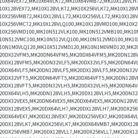
10X64VEX72,MK10X64VLK72,MK10X64VMB72,MK10X128VLH7
10X128VEX72,MK10X128VLK72,MK10X256VLK72,MK10X128V
10X256VMB72,MK10X128VLL72,MK10X256VLL72,MK10X128V
10X256VMC72,MK10X128VLQ100,MK10X128VMD100,MK10X2
10X256VMD100,MK10N512VLK100,MK10N512VMB100,MK10N
10N512VMC100,MK10N512VLQ100,MK10N512VMD100,MK10
10N1M0VLQ120,MK10X512VMD120,MK10N1M0VMD120,MK2
20DX32VFM5,MK20DN64VFM5,MK20DX64VFM5,MK20DN128V
20DX128VFM5,MK20DN32VLF5,MK20DX32VLF5,MK20DN64VL
20DX64VLF5,MK20DN128VLF5,MK20DX128VLF5,MK20DN32V
20DX32VFT5,MK20DN64VFT5,MK20DX64VFT5,MK20DN128V
20DX128VFT5,MK20DN32VLH5,MK20DX32VLH5,MK20DN64V
20DX64VLH5,MK20DN128VLH5,MK20DX128VLH5,MK20DN32
20DX32VEX5,MK20DN64VEX5,MK20DX64VEX5,MK20DN128VE
20DX128VEX5,MK20DX64VLH7,MK20DX128VLH7,MK20DX256
20DX64VEX7,MK20DX128VEX7,MK20DX256VEX7,MK20DX64VL
20DX128VLK7,MK20DX256VLK7,MK20DX64VMB7,MK20DX12
20DX256VMB7,MK20DX128VLL7,MK20DX256VLL7,MK20DX12