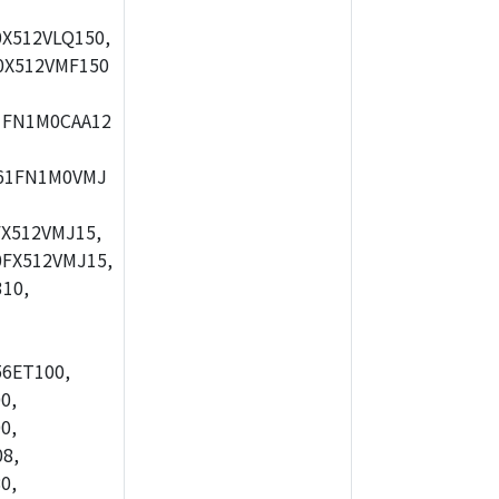
X512VLQ150,
0X512VMF150
1FN1M0CAA12
61FN1M0VMJ
X512VMJ15,
FX512VMJ15,
10,
56ET100,
0,
0,
8,
0,