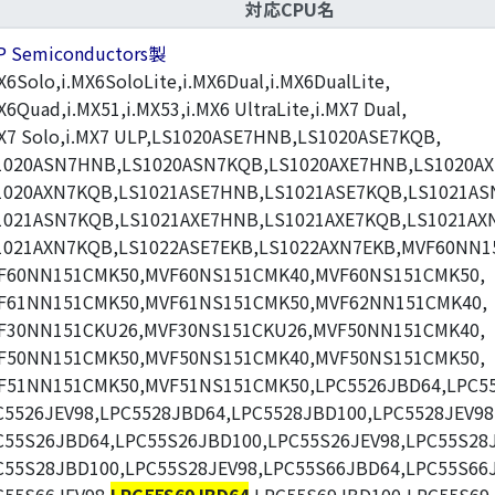
対応CPU名
P Semiconductors製
X6Solo,i.MX6SoloLite,i.MX6Dual,i.MX6DualLite,
X6Quad,i.MX51,i.MX53,i.MX6 UltraLite,i.MX7 Dual,
MX7 Solo,i.MX7 ULP,LS1020ASE7HNB,LS1020ASE7KQB,
1020ASN7HNB,LS1020ASN7KQB,LS1020AXE7HNB,LS1020AX
1020AXN7KQB,LS1021ASE7HNB,LS1021ASE7KQB,LS1021AS
1021ASN7KQB,LS1021AXE7HNB,LS1021AXE7KQB,LS1021AX
1021AXN7KQB,LS1022ASE7EKB,LS1022AXN7EKB,MVF60NN1
F60NN151CMK50,MVF60NS151CMK40,MVF60NS151CMK50,
F61NN151CMK50,MVF61NS151CMK50,MVF62NN151CMK40,
F30NN151CKU26,MVF30NS151CKU26,MVF50NN151CMK40,
F50NN151CMK50,MVF50NS151CMK40,MVF50NS151CMK50,
F51NN151CMK50,MVF51NS151CMK50,LPC5526JBD64,LPC55
C5526JEV98,LPC5528JBD64,LPC5528JBD100,LPC5528JEV98
C55S26JBD64,LPC55S26JBD100,LPC55S26JEV98,LPC55S28
C55S28JBD100,LPC55S28JEV98,LPC55S66JBD64,LPC55S66