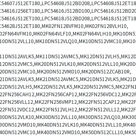
C54607J512ET180,LPC54608J512BD208,LPC54608J512ET18
C54616J256ET180,LPC54616J512BD100,LPC54616J512BD20
C54616J512ET100,LPC54618J512BD208,LPC54618J512ET18
C54628J512ET180,MK02FN128VFM10,MK02FN128VLH10,
02FN64VFM10,MK02FN64VLF10,MK02FN64VLH10,MK10DN51
10DN512VLL10,MK10DN512VLQ10,MK10DN512VMC10,MK1
11DN512AVLK5,MK11DN512AVMC5,MK12DN512VLH5,MK12D
12DN512VMC5,MK20DN512VLK10,MK20DN512VLL10,MK20D
20DN512VMC10,MK20DN512VMD10,MK20DN512ZCAB10R,
21DN512AVLK5,MK21DN512AVMC5,MK21DN512VLK5,MK21D
22DN512VLH5,MK22DN512VLK5,MK22DN512VMC5,MK22FN1
22FN256CAH12,MK22FN256CAP12,MK22FN256VDC12,MK22
22FN256VLL12,MK22FN256VMP12,MK22FN512CAP12,MK22F
22FN512VDC12,MK22FN512VLH12,MK22FN512VLL12,MK22F
30DN512VLK10,MK30DN512VLL10,MK30DN512VLQ10,MK30
30DN512VMD10,MK40DN512VLK10,MK40DN512VLL10,MK40
40DN512VMC10,MK40DN512VMD10,MK50DN512CLL10,MK5