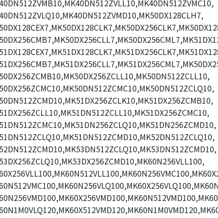
40DN512ZVMB10,MK40DN512ZVLL10,MK40DN512ZVMC10,
40DN512ZVLQ10,MK40DN512ZVMD10,MK50DX128CLH7,
50DX128CEX7,MK50DX128CLK7,MK50DX256CLK7,MK50DX12
50DX256CMB7,MK50DX256CLL7,MK50DX256CML7,MK51DX1
51DX128CEX7,MK51DX128CLK7,MK51DX256CLK7,MK51DX12
51DX256CMB7,MK51DX256CLL7,MK51DX256CML7,MK50DX2
50DX256ZCMB10,MK50DX256ZCLL10,MK50DN512ZCLL10,
50DX256ZCMC10,MK50DN512ZCMC10,MK50DN512ZCLQ10,
50DN512ZCMD10,MK51DX256ZCLK10,MK51DX256ZCMB10,
51DX256ZCLL10,MK51DN512ZCLL10,MK51DX256ZCMC10,
51DN512ZCMC10,MK51DN256ZCLQ10,MK51DN256ZCMD10,
51DN512ZCLQ10,MK51DN512ZCMD10,MK52DN512ZCLQ10,
52DN512ZCMD10,MK53DN512ZCLQ10,MK53DN512ZCMD10,
53DX256ZCLQ10,MK53DX256ZCMD10,MK60N256VLL100,
60X256VLL100,MK60N512VLL100,MK60N256VMC100,MK60X
60N512VMC100,MK60N256VLQ100,MK60X256VLQ100,MK60N
60N256VMD100,MK60X256VMD100,MK60N512VMD100,MK60
60N1M0VLQ120,MK60X512VMD120,MK60N1M0VMD120,MK6