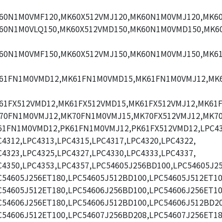
60N1M0VMF120,MK60X512VMJ120,MK60N1M0VMJ120,MK60
60N1M0VLQ150,MK60X512VMD150,MK60N1M0VMD150,MK6
60N1M0VMF150,MK60X512VMJ150,MK60N1M0VMJ150,MK6
61FN1M0VMD12,MK61FN1M0VMD15,MK61FN1M0VMJ12,MK
61FX512VMD12,MK61FX512VMD15,MK61FX512VMJ12,MK61F
70FN1M0VMJ12,MK70FN1M0VMJ15,MK70FX512VMJ12,MK70
61FN1M0VMD12,PK61FN1M0VMJ12,PK61FX512VMD12,LPC43
C4312,LPC4313,LPC4315,LPC4317,LPC4320,LPC4322,
C4323,LPC4325,LPC4327,LPC4330,LPC4333,LPC4337,
C4350,LPC4353,LPC4357,LPC54605J256BD100,LPC54605J2
C54605J256ET180,LPC54605J512BD100,LPC54605J512ET10
C54605J512ET180,LPC54606J256BD100,LPC54606J256ET10
C54606J256ET180,LPC54606J512BD100,LPC54606J512BD20
C54606J512ET100,LPC54607J256BD208,LPC54607J256ET18