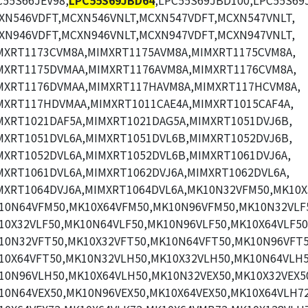
C55S66JEV98,
LPC55S69JBD64
,LPC55S69JBD100,LPC55S69
XN546VDFT,MCXN546VNLT,MCXN547VDFT,MCXN547VNLT,
XN946VDFT,MCXN946VNLT,MCXN947VDFT,MCXN947VNLT,
MXRT1173CVM8A,MIMXRT1175AVM8A,MIMXRT1175CVM8A,
MXRT1175DVMAA,MIMXRT1176AVM8A,MIMXRT1176CVM8A,
MXRT1176DVMAA,MIMXRT117HAVM8A,MIMXRT117HCVM8A,
MXRT117HDVMAA,MIMXRT1011CAE4A,MIMXRT1015CAF4A,
MXRT1021DAF5A,MIMXRT1021DAG5A,MIMXRT1051DVJ6B,
MXRT1051DVL6A,MIMXRT1051DVL6B,MIMXRT1052DVJ6B,
MXRT1052DVL6A,MIMXRT1052DVL6B,MIMXRT1061DVJ6A,
MXRT1061DVL6A,MIMXRT1062DVJ6A,MIMXRT1062DVL6A,
MXRT1064DVJ6A,MIMXRT1064DVL6A,MK10N32VFM50,MK10X
10N64VFM50,MK10X64VFM50,MK10N96VFM50,MK10N32VLF
10X32VLF50,MK10N64VLF50,MK10N96VLF50,MK10X64VLF50
10N32VFT50,MK10X32VFT50,MK10N64VFT50,MK10N96VFT5
10X64VFT50,MK10N32VLH50,MK10X32VLH50,MK10N64VLH5
10N96VLH50,MK10X64VLH50,MK10N32VEX50,MK10X32VEX5
10N64VEX50,MK10N96VEX50,MK10X64VEX50,MK10X64VLH72