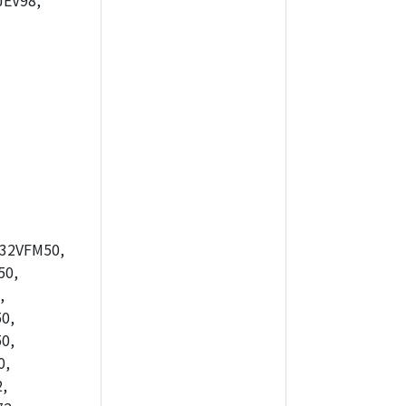
JEV98,
32VFM50,
50,
,
0,
0,
0,
,