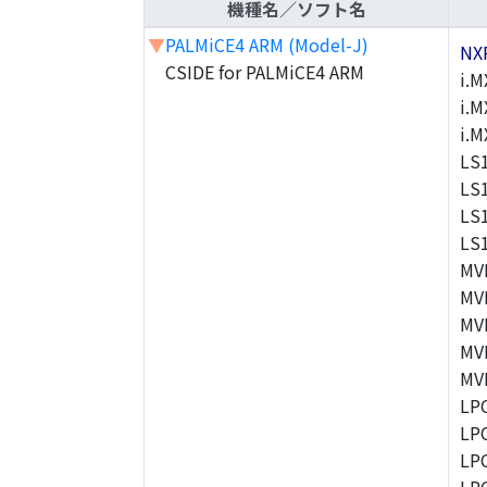
機種名／ソフト名
▼
PALMiCE4 ARM (Model-J)
NX
CSIDE for PALMiCE4 ARM
i.M
i.M
i.
LS
LS
LS
LS
MV
MV
MV
MV
MV
LP
LP
LP