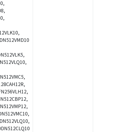
0,
8,
0,
2VLK10,
0DN512VMD10
N512VLK5,
N512VLQ10,
N512VMC5,
28CAH12R,
FN256VLH12,
N512CBP12,
N512VMP12,
DN512VMC10,
DN512VLQ10,
0DN512CLQ10