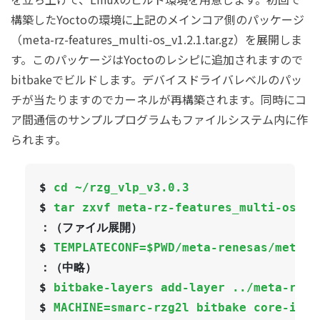
構築したYoctoの環境に上記のメインコア側のパッケージ
（meta-rz-features_multi-os_v1.2.1.tar.gz）を展開しま
す。このパッケージはYoctoのレシピに追加されますので
bitbakeでビルドします。デバイスドライバレベルのパッ
チが当たりますのでカーネルが再構築されます。同時にコ
ア間通信のサンプルプログラムもファイルシステム内に作
られます。
$ 
cd ~/rzg_vlp_v3.0.3
$ 
tar zxvf meta-rz-features_multi-os_v1
：（ファイル展開）

$ 
TEMPLATECONF=$PWD/meta-renesas/meta-r
：（中略）

$ 
bitbake-layers add-layer ../meta-rz-f
$ 
MACHINE=smarc-rzg2l bitbake core-imag