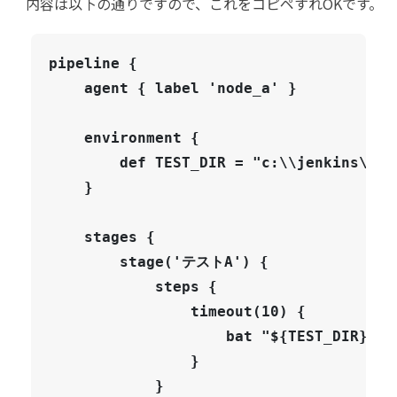
内容は以下の通りですので、これをコピペすれOKです。
pipeline {

    agent { label 'node_a' }

    environment {

        def TEST_DIR = "c:\\jenkins\\TES
    }

    stages {

        stage('テストA') {

            steps {

                timeout(10) {

                    bat "${TEST_DIR}\\te
                }

            }
