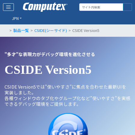
JPN
製品一覧
CSIDE(シーサイド)
CSIDE Version5
"多才"な表現力がデバッグ環境を進化させる
CSIDE Version5
CSIDE Version5では”使いやすさ”に焦点を合わせた最新UIを
実装しました。
各種ウィンドウのタブ化やグループ化など”使いやすさ”を実感
できるデバッグ環境をご提供します。