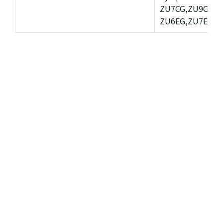
ZU7CG,ZU9CG,Z
ZU6EG,ZU7EG,Z