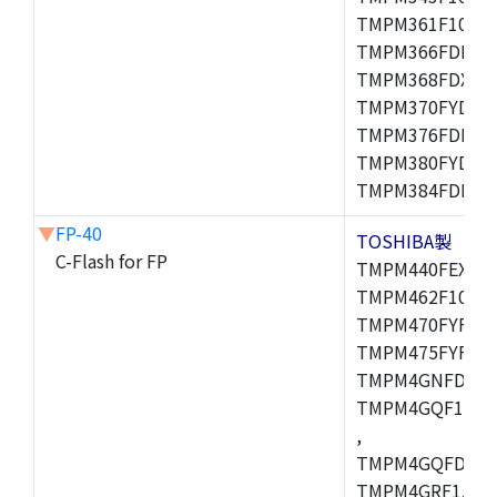
TMPM361F10FG,
TMPM366FDFG,
TMPM368FDXBG
TMPM370FYDFG
TMPM376FDFG,
TMPM380FYDFG
TMPM384FDFG,
▼
FP-40
TOSHIBA製
C-Flash for FP
TMPM440FEXBG,
TMPM462F10FG,
TMPM470FYFG,T
TMPM475FYFG,
TMPM4GNFDFG,
TMPM4GQF15XB
,
TMPM4GQFDXBG
TMPM4GRF15XB