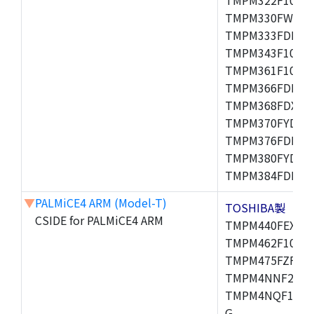
TMPM330FWFG,
TMPM333FDFG,
TMPM343F10XBG
TMPM361F10FG,
TMPM366FDFG,
TMPM368FDXBG
TMPM370FYDFG
TMPM376FDFG,
TMPM380FYDFG
TMPM384FDFG,
▼
PALMiCE4 ARM (Model-T)
TOSHIBA製
CSIDE for PALMiCE4 ARM
TMPM440FEXBG,
TMPM462F10FG,
TMPM475FZFG,
TMPM4NNF20FG
TMPM4NQF15FG
G,