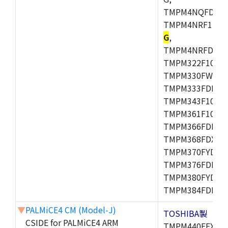
TMPM4NQFDFG,
TMPM4NRF15FG
G
,
TMPM4NRFDFG,
TMPM322F10FG,
TMPM330FWFG,
TMPM333FDFG,
TMPM343F10XBG
TMPM361F10FG,
TMPM366FDFG,
TMPM368FDXBG
TMPM370FYDFG
TMPM376FDFG,
TMPM380FYDFG
TMPM384FDFG,
▼
PALMiCE4 CM (Model-J)
TOSHIBA製
CSIDE for PALMiCE4 ARM
TMPM440FEXBG,