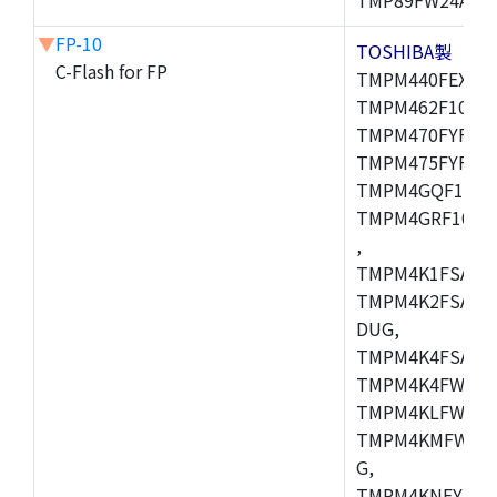
▼
FP-10
TOSHIBA製
C-Flash for FP
TMPM440FEXBG,
TMPM462F10FG,
TMPM470FYFG,T
TMPM475FYFG,
TMPM4GQF10XB
TMPM4GRF10XB
,
TMPM4K1FSAUG
TMPM4K2FSADU
DUG,
TMPM4K4FSAFG
TMPM4K4FWAFG
TMPM4KLFWAFG
TMPM4KMFWAFG
G,
TMPM4KNFYADF