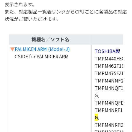
表示されます。
また、対応製品一覧表リンクからCPUごとに各製品の対応
状況がご覧いただけます。
機種名／ソフト名
▼
PALMiCE4 ARM (Model-J)
TOSHIBA製
CSIDE for PALMiCE4 ARM
TMPM440FEXBG,
TMPM462F10FG,
TMPM475FZFG,
TMPM4NNF20FG
TMPM4NQF15FG
G,
TMPM4NQFDFG,
TMPM4NRF15FG
G
,
TMPM4NRFDFG,
TMPM322F10FG,