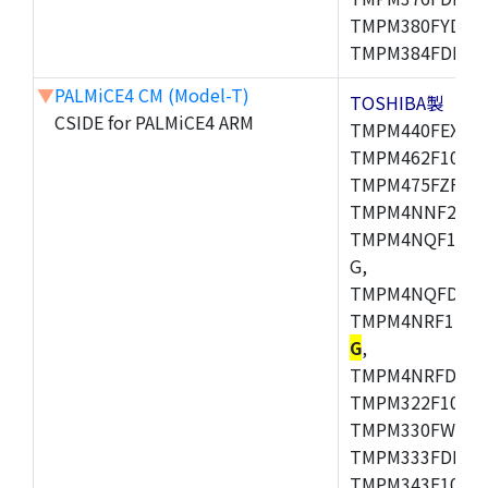
TMPM380FYDFG
TMPM384FDFG,
▼
PALMiCE4 CM (Model-T)
TOSHIBA製
CSIDE for PALMiCE4 ARM
TMPM440FEXBG,
TMPM462F10FG,
TMPM475FZFG,
TMPM4NNF20FG
TMPM4NQF15FG
G,
TMPM4NQFDFG,
TMPM4NRF15FG
G
,
TMPM4NRFDFG,
TMPM322F10FG,
TMPM330FWFG,
TMPM333FDFG,
TMPM343F10XBG