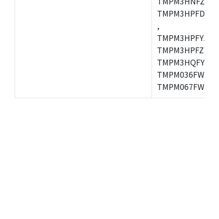
TMPM3HNFZADF
TMPM3HPFDADF
,
TMPM3HPFYAFG
TMPM3HPFZFG,
TMPM3HQFYFG,T
TMPM036FWUG,
TMPM067FWQG,