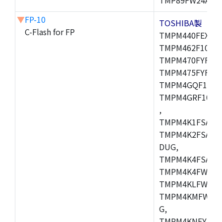
▼
FP-10
TOSHIBA製
C-Flash for FP
TMPM440FEXBG,
TMPM462F10FG,
TMPM470FYFG,T
TMPM475FYFG,
TMPM4GQF10XB
TMPM4GRF10XB
,
TMPM4K1FSAUG
TMPM4K2FSADU
DUG,
TMPM4K4FSAFG
TMPM4K4FWAFG
TMPM4KLFWAFG
TMPM4KMFWAFG
G,
TMPM4KNFYADF