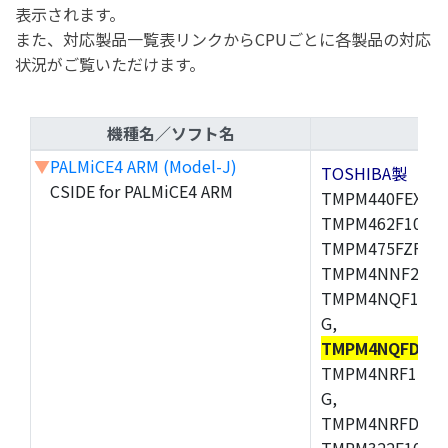
表示されます。
また、対応製品一覧表リンクからCPUごとに各製品の対応
状況がご覧いただけます。
機種名／ソフト名
▼
PALMiCE4 ARM (Model-J)
TOSHIBA製
CSIDE for PALMiCE4 ARM
TMPM440FEXBG,
TMPM462F10FG,
TMPM475FZFG,
TMPM4NNF20FG
TMPM4NQF15FG
G,
TMPM4NQFDFG
TMPM4NRF15FG
G,
TMPM4NRFDFG,
TMPM322F10FG,