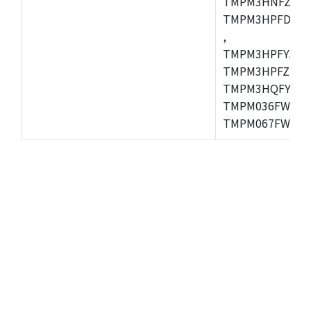
TMPM3HNFZADF
TMPM3HPFDADF
,
TMPM3HPFYAFG
TMPM3HPFZFG,
TMPM3HQFYFG,T
TMPM036FWUG,
TMPM067FWQG,