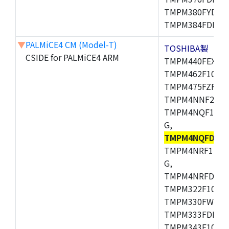
TMPM380FYDFG
TMPM384FDFG,
▼
PALMiCE4 CM (Model-T)
TOSHIBA製
CSIDE for PALMiCE4 ARM
TMPM440FEXBG,
TMPM462F10FG,
TMPM475FZFG,
TMPM4NNF20FG
TMPM4NQF15FG
G,
TMPM4NQFDFG
TMPM4NRF15FG
G,
TMPM4NRFDFG,
TMPM322F10FG,
TMPM330FWFG,
TMPM333FDFG,
TMPM343F10XBG