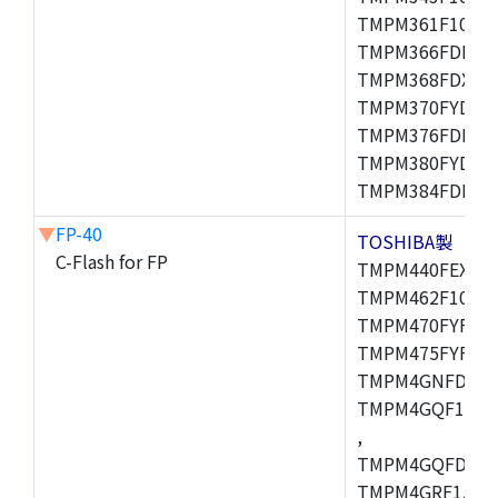
TMPM361F10FG,
TMPM366FDFG,
TMPM368FDXBG
TMPM370FYDFG
TMPM376FDFG,
TMPM380FYDFG
TMPM384FDFG,
▼
FP-40
TOSHIBA製
C-Flash for FP
TMPM440FEXBG,
TMPM462F10FG,
TMPM470FYFG,T
TMPM475FYFG,
TMPM4GNFDFG,
TMPM4GQF15XB
,
TMPM4GQFDXBG
TMPM4GRF15XB