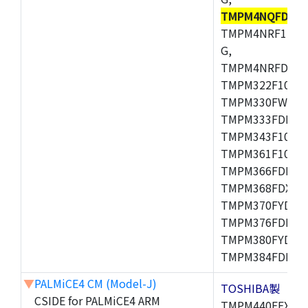
TMPM4NQFDFG
TMPM4NRF15FG
G,
TMPM4NRFDFG,
TMPM322F10FG,
TMPM330FWFG,
TMPM333FDFG,
TMPM343F10XBG
TMPM361F10FG,
TMPM366FDFG,
TMPM368FDXBG
TMPM370FYDFG
TMPM376FDFG,
TMPM380FYDFG
TMPM384FDFG,
▼
PALMiCE4 CM (Model-J)
TOSHIBA製
CSIDE for PALMiCE4 ARM
TMPM440FEXBG,