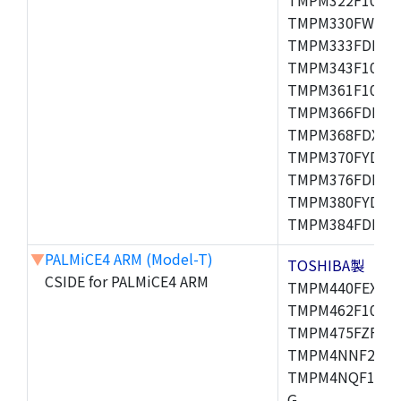
TMPM330FWFG,
TMPM333FDFG,
TMPM343F10XBG
TMPM361F10FG,
TMPM366FDFG,
TMPM368FDXBG
TMPM370FYDFG
TMPM376FDFG,
TMPM380FYDFG
TMPM384FDFG,
▼
PALMiCE4 ARM (Model-T)
TOSHIBA製
CSIDE for PALMiCE4 ARM
TMPM440FEXBG,
TMPM462F10FG,
TMPM475FZFG,
TMPM4NNF20FG
TMPM4NQF15FG
G,