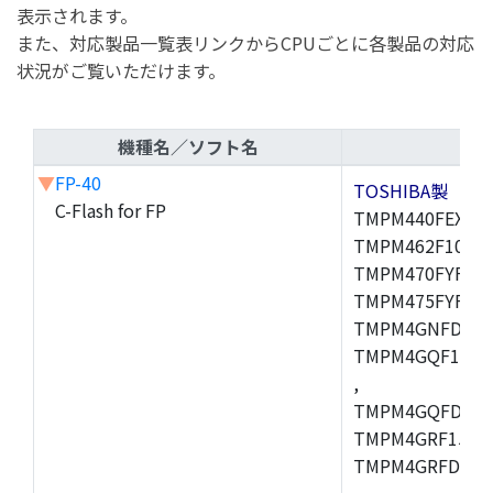
表示されます。
また、対応製品一覧表リンクからCPUごとに各製品の対応
状況がご覧いただけます。
機種名／ソフト名
▼
FP-40
TOSHIBA製
C-Flash for FP
TMPM440FEXBG,
TMPM462F10FG,
TMPM470FYFG,T
TMPM475FYFG,
TMPM4GNFDFG,
TMPM4GQF15XB
,
TMPM4GQFDXBG
TMPM4GRF15XB
TMPM4GRFDXBG
,