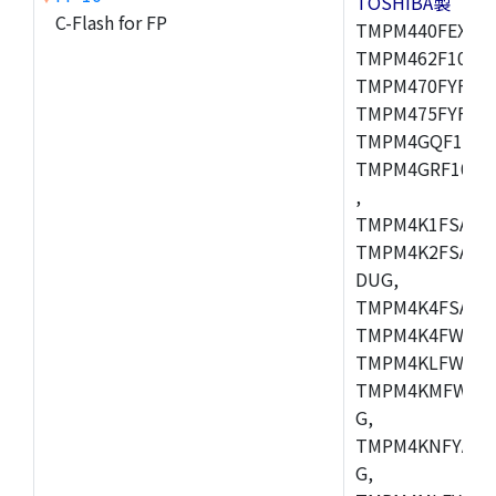
TOSHIBA製
C-Flash for FP
TMPM440FEXBG,
TMPM462F10FG,
TMPM470FYFG,T
TMPM475FYFG,
TMPM4GQF10XB
TMPM4GRF10XB
,
TMPM4K1FSAUG
TMPM4K2FSADU
DUG,
TMPM4K4FSAFG
TMPM4K4FWAFG
TMPM4KLFWAFG
TMPM4KMFWAFG
G,
TMPM4KNFYADF
G,