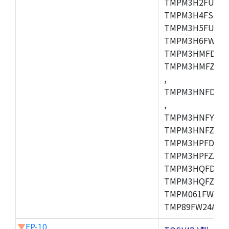
TMPM3H2FUDUG
TMPM3H4FSUG,
TMPM3H5FUFG,
TMPM3H6FWFG,
TMPM3HMFDAFG
TMPM3HMFZAFG
,
TMPM3HNFDDFG
,
TMPM3HNFYDFG
TMPM3HNFZDFG
TMPM3HPFDFG,
TMPM3HPFZADF
TMPM3HQFDFG,
TMPM3HQFZFG,T
TMPM061FWFG,
TMP89FW24ADF
▼
FP-10