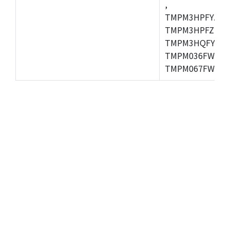
,
TMPM3HPFYAFG
TMPM3HPFZFG,
TMPM3HQFYFG,T
TMPM036FWUG,
TMPM067FWQG,