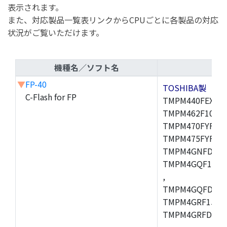
表示されます。
また、対応製品一覧表リンクからCPUごとに各製品の対応
状況がご覧いただけます。
機種名／ソフト名
▼
FP-40
TOSHIBA製
C-Flash for FP
TMPM440FEXBG,
TMPM462F10FG,
TMPM470FYFG,T
TMPM475FYFG,
TMPM4GNFDFG,
TMPM4GQF15XB
,
TMPM4GQFDXBG
TMPM4GRF15XB
TMPM4GRFDXBG
,