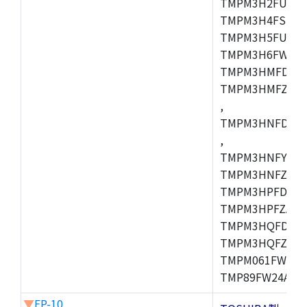
TMPM3H2FUDUG
TMPM3H4FSUG,
TMPM3H5FUFG,
TMPM3H6FWFG,
TMPM3HMFDAFG
TMPM3HMFZAFG
,
TMPM3HNFDDFG
,
TMPM3HNFYDFG
TMPM3HNFZDFG
TMPM3HPFDFG,
TMPM3HPFZADF
TMPM3HQFDFG,
TMPM3HQFZFG,T
TMPM061FWFG,
TMP89FW24ADF
▼
FP-10