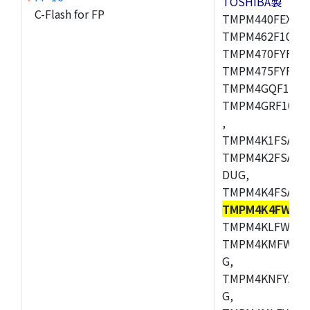
TOSHIBA製
C-Flash for FP
TMPM440FEXBG,
TMPM462F10FG,
TMPM470FYFG,T
TMPM475FYFG,
TMPM4GQF10XB
TMPM4GRF10XB
,
TMPM4K1FSAUG
TMPM4K2FSADU
DUG,
TMPM4K4FSAFG
TMPM4K4FWAF
TMPM4KLFWAFG
TMPM4KMFWAFG
G,
TMPM4KNFYADF
G,