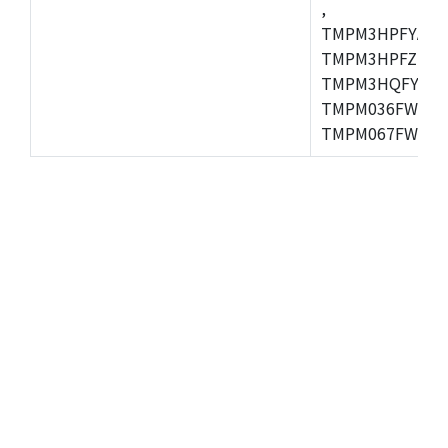
,
TMPM3HPFYAFG
TMPM3HPFZFG,
TMPM3HQFYFG,T
TMPM036FWUG,
TMPM067FWQG,