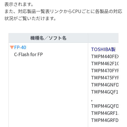
表示されます。
また、対応製品一覧表リンクからCPUごとに各製品の対応
状況がご覧いただけます。
機種名／ソフト名
▼
FP-40
TOSHIBA製
C-Flash for FP
TMPM440FEXBG,
TMPM462F10FG,
TMPM470FYFG,T
TMPM475FYFG,
TMPM4GNFDFG,
TMPM4GQF15XB
,
TMPM4GQFDXBG
TMPM4GRF15XB
TMPM4GRFDXBG
,