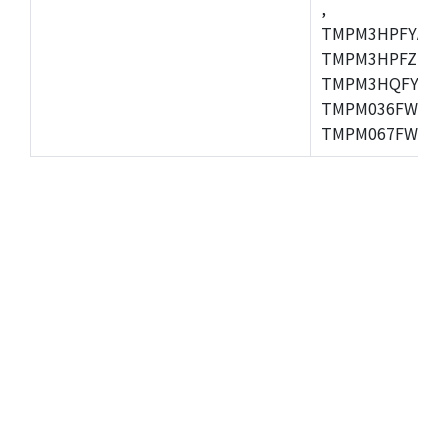
,
TMPM3HPFYAFG
TMPM3HPFZFG,
TMPM3HQFYFG,T
TMPM036FWUG,
TMPM067FWQG,