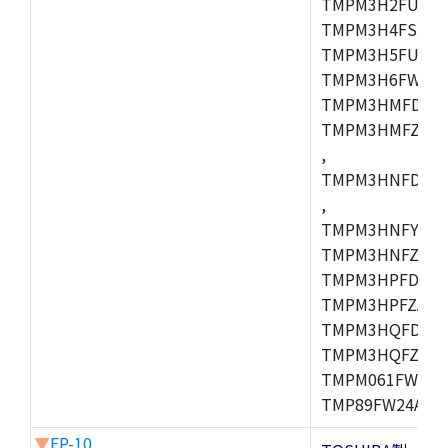
TMPM3H2FUDUG
TMPM3H4FSUG,
TMPM3H5FUFG,
TMPM3H6FWFG,
TMPM3HMFDAFG
TMPM3HMFZAFG
,
TMPM3HNFDDFG
,
TMPM3HNFYDFG
TMPM3HNFZDFG
TMPM3HPFDFG,
TMPM3HPFZADF
TMPM3HQFDFG,
TMPM3HQFZFG,T
TMPM061FWFG,
TMP89FW24ADF
▼
FP-10