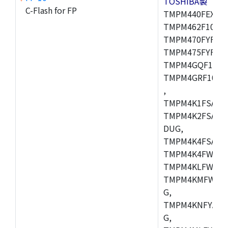
TOSHIBA製
C-Flash for FP
TMPM440FEXBG,
TMPM462F10FG,
TMPM470FYFG,T
TMPM475FYFG,
TMPM4GQF10XB
TMPM4GRF10XB
,
TMPM4K1FSAUG
TMPM4K2FSADU
DUG,
TMPM4K4FSAFG
TMPM4K4FWAFG
TMPM4KLFWAFG
TMPM4KMFWAFG
G,
TMPM4KNFYADF
G,